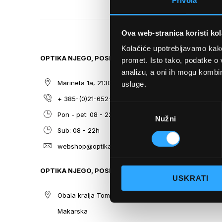
Privola
TO
THE
BEGINNING
Ova web-stranica koristi kol
OF
THE
Kolačiće upotrebljavamo kako 
OPTIKA NJEGO, POSLOVNICA 1
SITEMAP
IMAGES
promet. Isto tako, podatke o 
GALLERY
analizu, a oni ih mogu kombini
Marineta 1a, 21300 Makarska
O nama
usluge.
+ 385-(0)21-652-102
Sunčane n
Odabir
Pon - pet: 08 - 22h,
Dioptrijsk
Nužni
pristanka
Sub: 08 - 22h
Optika Nje
webshop@optikanjego.hr
Sale
Blog
OPTIKA NJEGO, POSLOVNICA 2
Kontakt
USKRATI
Obala kralja Tomislava 14, 21300
Makarska