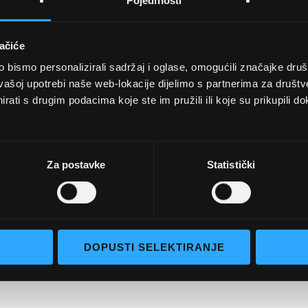
Pojedinosti
ačiće
bismo personalizirali sadržaj i oglase, omogućili značajke društv
UVJETI KUPNJE
vašoj upotrebi naše web-lokacije dijelimo s partnerima za društv
rati s drugim podacima koje ste im pružili ili koje su prikupili do
Opći uvjeti poslovanja
aočale
Uvjeti korištenja
e naočale
Pojmovi za pretraživanje
Za postavke
Statistički
go selection
Napredno pretraživanje
Narudžbe i povrati
Kontaktirajte nas
DOPUSTI SELEKTIRANJE