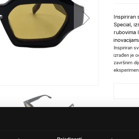
Inspiriran
Special, iz
rubovima le
inovacijam
Inspiriran 
izrađen je o
završnim dij
eksperiment
Detalji
Podijeli s p