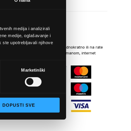
O nama
enih medija i analizirali
NAČINI PLAĆANJA
ene medije, oglašavanje i
k ste upotrebljavali njihove
Kreditnim karticama jednokratno ili na rate
općom uplatnicom, virmanom, internet
bankarstvom
Marketinški
DOPUSTI SVE