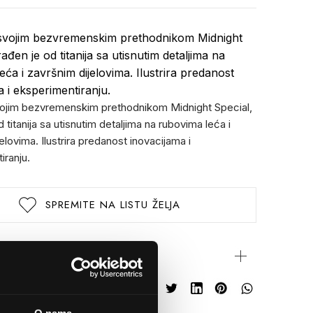
 svojim bezvremenskim prethodnikom Midnight
rađen je od titanija sa utisnutim detaljima na
ća i završnim dijelovima. Ilustrira predanost
a i eksperimentiranju.
svojim bezvremenskim prethodnikom Midnight Special,
d titanija sa utisnutim detaljima na rubovima leća i
elovima. Ilustrira predanost inovacijama i
iranju.
SPREMITE NA LISTU ŽELJA
rijateljima