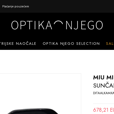
Plaćanje pouzećem
TRIJSKE NAOČALE
OPTIKA NJEGO SELECTION
SAL
MIU M
SUNČA
DITAALKAMX
678,21 E