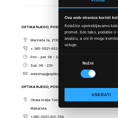
Privola
TO
THE
BEGINNING
Ova web-stranica koristi kol
OF
THE
Kolačiće upotrebljavamo kako 
OPTIKA NJEGO, POSLOVNICA 1
SITEMAP
IMAGES
promet. Isto tako, podatke o 
GALLERY
analizu, a oni ih mogu kombini
Marineta 1a, 21300 Makarska
O nama
usluge.
+ 385-(0)21-652-102
Sunčane n
Odabir
Pon - pet: 08 - 22h,
Dioptrijsk
Nužni
pristanka
Sub: 08 - 22h
Optika Nje
webshop@optikanjego.hr
Sale
Blog
OPTIKA NJEGO, POSLOVNICA 2
Kontakt
USKRATI
Obala kralja Tomislava 14, 21300
Makarska
+385-(0)21-612-709