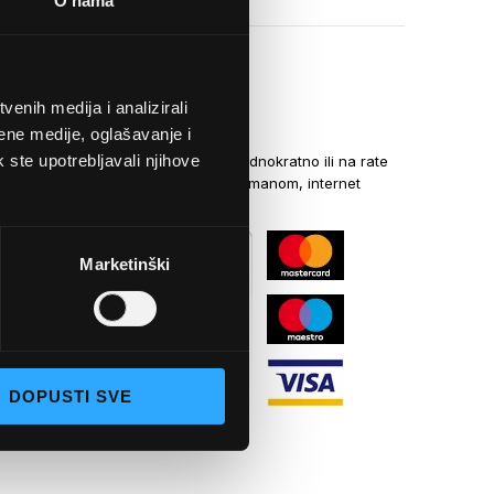
O nama
enih medija i analizirali
NAČINI PLAĆANJA
ene medije, oglašavanje i
k ste upotrebljavali njihove
Kreditnim karticama jednokratno ili na rate
općom uplatnicom, virmanom, internet
bankarstvom
Marketinški
DOPUSTI SVE