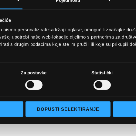
Pojedinosti
ačiće
bismo personalizirali sadržaj i oglase, omogućili značajke društv
UVJETI KUPNJE
vašoj upotrebi naše web-lokacije dijelimo s partnerima za društv
rati s drugim podacima koje ste im pružili ili koje su prikupili do
Opći uvjeti poslovanja
aočale
Uvjeti korištenja
e naočale
Pojmovi za pretraživanje
Za postavke
Statistički
go selection
Napredno pretraživanje
Narudžbe i povrati
Kontaktirajte nas
DOPUSTI SELEKTIRANJE