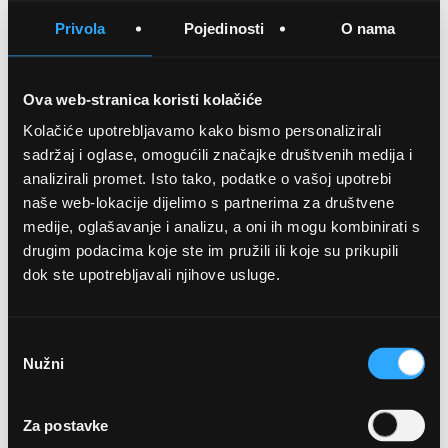
SPREMITE NA LISTU ŽELJA
Privola
Pojedinosti
O nama
USPOREDITE
Ova web-stranica koristi kolačiće
Kolačiće upotrebljavamo kako bismo personalizirali
Detalji
sadržaj i oglase, omogućili značajke društvenih medija i
analizirali promet. Isto tako, podatke o vašoj upotrebi
Podijeli s prijateljima
naše web-lokacije dijelimo s partnerima za društvene
medije, oglašavanje i analizu, a oni ih mogu kombinirati s
drugim podacima koje ste im pružili ili koje su prikupili
dok ste upotrebljavali njihove usluge.
Odabir
Nužni
pristanka
OPTIKA NJEGO, POSLOVNICA 1
Za postavke