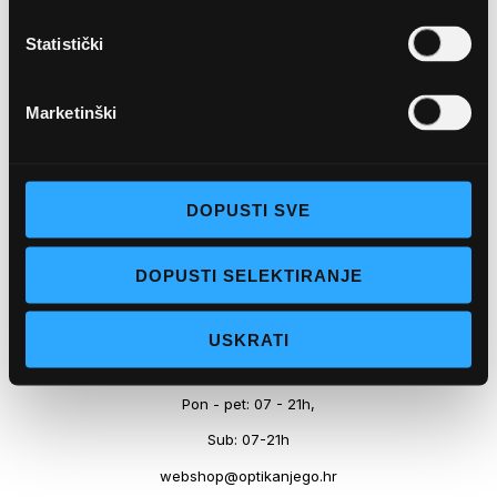
Marineta 1a, 21300 Makarska
Statistički
+ 385-(0)21-652-102
Pon - pet: 08 - 22h,
Marketinški
Sub: 08 - 22h
webshop@optikanjego.hr
DOPUSTI SVE
OPTIKA NJEGO, POSLOVNICA 2
DOPUSTI SELEKTIRANJE
Obala kralja Tomislava 14, 21300 Makarska
USKRATI
+385-(0)21-612-709
Pon - pet: 07 - 21h,
Sub: 07-21h
webshop@optikanjego.hr