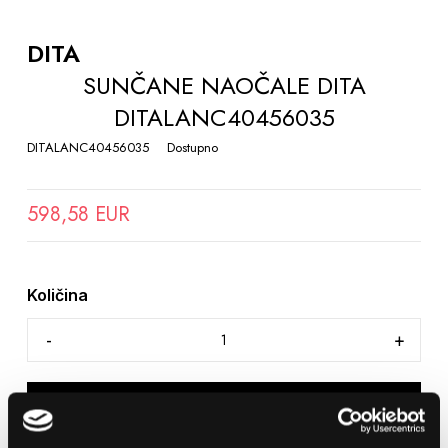
TO
THE
DITA
BEGINNING
SUNČANE NAOČALE DITA
OF
DITALANC40456035
THE
IMAGES
DITALANC40456035
Dostupno
GALLERY
598,58 EUR
Količina
DODAJTE U KOŠARICU