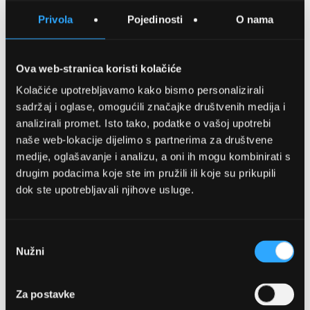
SPREMITE NA LISTU ŽELJA
Privola
Pojedinosti
O nama
USPOREDITE
Ova web-stranica koristi kolačiće
Kolačiće upotrebljavamo kako bismo personalizirali
Detalji
sadržaj i oglase, omogućili značajke društvenih medija i
analizirali promet. Isto tako, podatke o vašoj upotrebi
Podijeli s prijateljima
naše web-lokacije dijelimo s partnerima za društvene
medije, oglašavanje i analizu, a oni ih mogu kombinirati s
drugim podacima koje ste im pružili ili koje su prikupili
dok ste upotrebljavali njihove usluge.
Odabir
Nužni
pristanka
OPTIKA NJEGO, POSLOVNICA 1
Za postavke