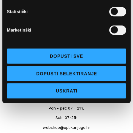
Marineta 1a, 21300 Makarska
Statistički
+ 385-(0)21-652-102
Pon - pet: 08 - 22h,
Marketinški
Sub: 08 - 22h
webshop@optikanjego.hr
DOPUSTI SVE
OPTIKA NJEGO, POSLOVNICA 2
DOPUSTI SELEKTIRANJE
Obala kralja Tomislava 14, 21300 Makarska
USKRATI
+385-(0)21-612-709
Pon - pet: 07 - 21h,
Sub: 07-21h
webshop@optikanjego.hr