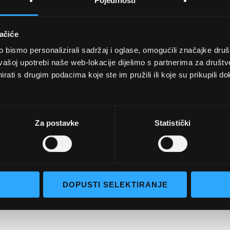
Pojedinosti
ačiće
bismo personalizirali sadržaj i oglase, omogućili značajke društv
UVJETI KUPNJE
vašoj upotrebi naše web-lokacije dijelimo s partnerima za društv
rati s drugim podacima koje ste im pružili ili koje su prikupili do
Opći uvjeti poslovanja
aočale
Uvjeti korištenja
e naočale
Pojmovi za pretraživanje
Za postavke
Statistički
go selection
Napredno pretraživanje
Narudžbe i povrati
Kontaktirajte nas
DOPUSTI SELEKTIRANJE