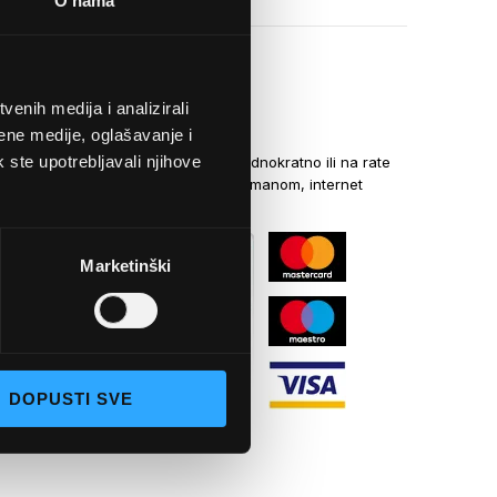
O nama
enih medija i analizirali
NAČINI PLAĆANJA
ene medije, oglašavanje i
k ste upotrebljavali njihove
Kreditnim karticama jednokratno ili na rate
općom uplatnicom, virmanom, internet
bankarstvom
Marketinški
DOPUSTI SVE