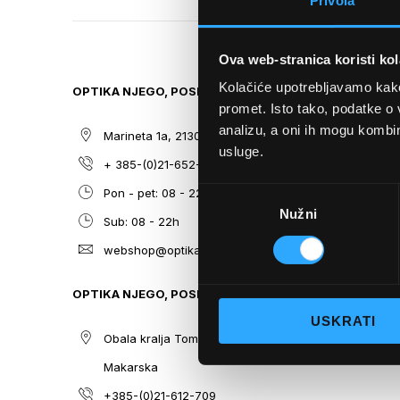
Privola
TO
THE
BEGINNING
Ova web-stranica koristi kol
OF
THE
Kolačiće upotrebljavamo kako 
OPTIKA NJEGO, POSLOVNICA 1
SITEMAP
IMAGES
promet. Isto tako, podatke o 
GALLERY
analizu, a oni ih mogu kombini
Marineta 1a, 21300 Makarska
O nama
usluge.
+ 385-(0)21-652-102
Sunčane n
Odabir
Pon - pet: 08 - 22h,
Dioptrijsk
Nužni
pristanka
Sub: 08 - 22h
Optika Nje
webshop@optikanjego.hr
Sale
Blog
OPTIKA NJEGO, POSLOVNICA 2
Kontakt
USKRATI
Obala kralja Tomislava 14, 21300
Makarska
+385-(0)21-612-709