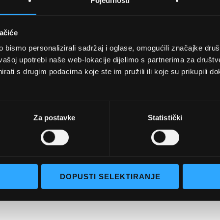
Pojedinosti
ačiće
bismo personalizirali sadržaj i oglase, omogućili značajke društv
UVJETI KUPNJE
vašoj upotrebi naše web-lokacije dijelimo s partnerima za društv
rati s drugim podacima koje ste im pružili ili koje su prikupili do
Opći uvjeti poslovanja
aočale
Uvjeti korištenja
e naočale
Pojmovi za pretraživanje
Za postavke
Statistički
go selection
Napredno pretraživanje
Narudžbe i povrati
Kontaktirajte nas
DOPUSTI SELEKTIRANJE