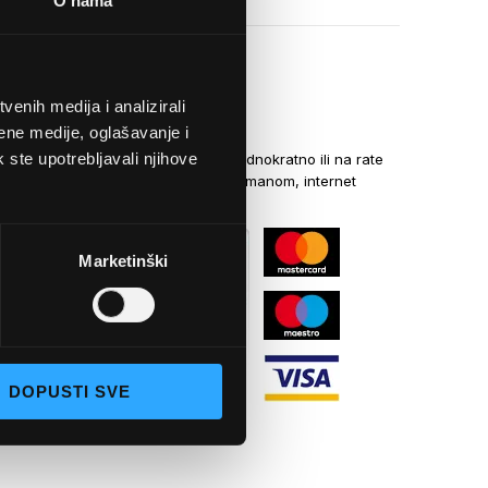
O nama
enih medija i analizirali
NAČINI PLAĆANJA
ene medije, oglašavanje i
k ste upotrebljavali njihove
Kreditnim karticama jednokratno ili na rate
općom uplatnicom, virmanom, internet
bankarstvom
Marketinški
DOPUSTI SVE