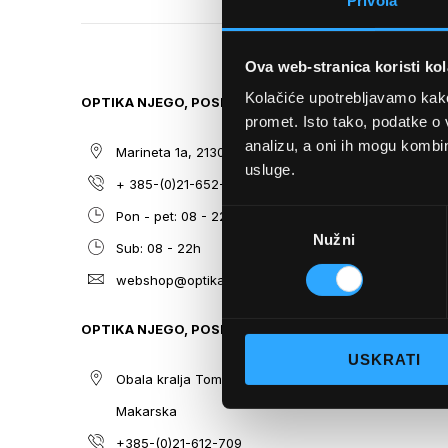
Privola
TO
THE
BEGINNING
Ova web-stranica koristi kol
OF
THE
Kolačiće upotrebljavamo kako 
OPTIKA NJEGO, POSLOVNICA 1
SITEMAP
IMAGES
promet. Isto tako, podatke o 
GALLERY
analizu, a oni ih mogu kombini
Marineta 1a, 21300 Makarska
O nama
usluge.
+ 385-(0)21-652-102
Sunčane n
Odabir
Pon - pet: 08 - 22h,
Dioptrijsk
Nužni
pristanka
Sub: 08 - 22h
Optika Nje
webshop@optikanjego.hr
Sale
Blog
OPTIKA NJEGO, POSLOVNICA 2
Kontakt
USKRATI
Obala kralja Tomislava 14, 21300
Makarska
+385-(0)21-612-709