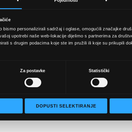
Pojedinosti
ačiće
bismo personalizirali sadržaj i oglase, omogućili značajke društv
UVJETI KUPNJE
vašoj upotrebi naše web-lokacije dijelimo s partnerima za društv
rati s drugim podacima koje ste im pružili ili koje su prikupili do
Opći uvjeti poslovanja
aočale
Uvjeti korištenja
e naočale
Pojmovi za pretraživanje
Za postavke
Statistički
go selection
Napredno pretraživanje
Narudžbe i povrati
Kontaktirajte nas
DOPUSTI SELEKTIRANJE