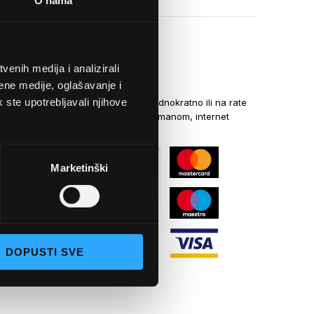
O nama
enih medija i analizirali
NAČINI PLAĆANJA
ene medije, oglašavanje i
k ste upotrebljavali njihove
Kreditnim karticama jednokratno ili na rate
općom uplatnicom, virmanom, internet
bankarstvom
Marketinški
DOPUSTI SVE