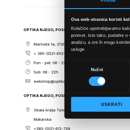
Privola
TO
THE
BEGINNING
Ova web-stranica koristi kol
OF
THE
Kolačiće upotrebljavamo kako 
OPTIKA NJEGO, POSLOVNICA 1
SITEMAP
IMAGES
promet. Isto tako, podatke o 
GALLERY
analizu, a oni ih mogu kombini
Marineta 1a, 21300 Makarska
O nama
usluge.
+ 385-(0)21-652-102
Sunčane n
Odabir
Pon - pet: 08 - 22h,
Dioptrijsk
Nužni
pristanka
Sub: 08 - 22h
Optika Nje
webshop@optikanjego.hr
Sale
Blog
OPTIKA NJEGO, POSLOVNICA 2
Kontakt
USKRATI
Obala kralja Tomislava 14, 21300
Makarska
+385-(0)21-612-709