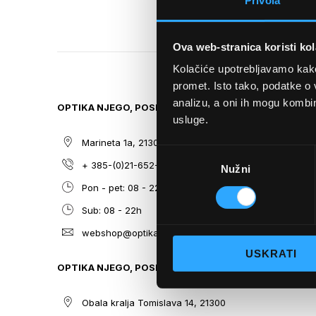
Privola
TO
THE
BEGINNING
Ova web-stranica koristi kol
OF
THE
Kolačiće upotrebljavamo kako 
IMAGES
promet. Isto tako, podatke o 
GALLERY
analizu, a oni ih mogu kombini
OPTIKA NJEGO, POSLOVNICA 1
SITEMAP
usluge.
Marineta 1a, 21300 Makarska
O nama
Odabir
+ 385-(0)21-652-102
Sunčane n
Nužni
pristanka
Pon - pet: 08 - 22h,
Dioptrijsk
Sub: 08 - 22h
Optika Nje
webshop@optikanjego.hr
Sale
USKRATI
Blog
OPTIKA NJEGO, POSLOVNICA 2
Kontakt
Obala kralja Tomislava 14, 21300