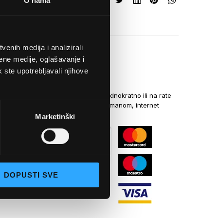
O nama
enih medija i analizirali
ene medije, oglašavanje i
k ste upotrebljavali njihove
NAČINI PLAĆANJA
Kreditnim karticama jednokratno ili na rate
općom uplatnicom, virmanom, internet
bankarstvom
Marketinški
DOPUSTI SVE