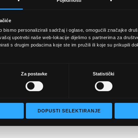
Pojedinosti
ačiće
bismo personalizirali sadržaj i oglase, omogućili značajke društv
vašoj upotrebi naše web-lokacije dijelimo s partnerima za društv
rati s drugim podacima koje ste im pružili ili koje su prikupili do
UVJETI KUPNJE
Opći uvjeti poslovanja
aočale
Uvjeti korištenja
Za postavke
Statistički
e naočale
Pojmovi za pretraživanje
go selection
Napredno pretraživanje
Narudžbe i povrati
DOPUSTI SELEKTIRANJE
Kontaktirajte nas