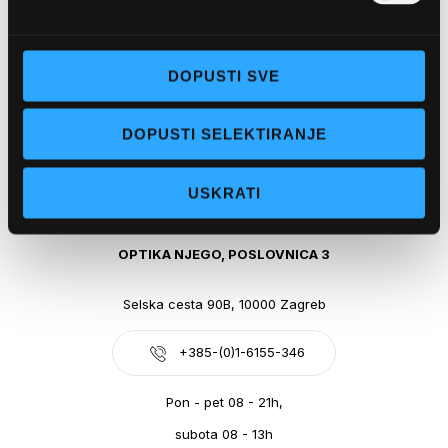
Obala kralja Tomislava 14, 21300 Makarska
DOPUSTI SVE
+385-(0)21-612-709
DOPUSTI SELEKTIRANJE
Pon - pet: 07 - 21h,
Sub: 07-21h
USKRATI
webshop@optikanjego.hr
OPTIKA NJEGO, POSLOVNICA 3
Selska cesta 90B, 10000 Zagreb
+385-(0)1-6155-346
Pon - pet 08 - 21h,
subota 08 - 13h