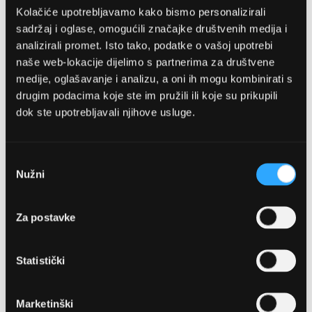
Kolačiće upotrebljavamo kako bismo personalizirali
sadržaj i oglase, omogućili značajke društvenih medija i
analizirali promet. Isto tako, podatke o vašoj upotrebi
naše web-lokacije dijelimo s partnerima za društvene
medije, oglašavanje i analizu, a oni ih mogu kombinirati s
drugim podacima koje ste im pružili ili koje su prikupili
dok ste upotrebljavali njihove usluge.
OPTIKA NJEGO, POSLOVNICA 1
Marineta 1a, 21300 Makarska
Odabir
Nužni
pristanka
+ 385-(0)21-652-102
Za postavke
Pon - pet: 08 - 22h,
Sub: 08 - 22h
Statistički
webshop@optikanjego.hr
Marketinški
OPTIKA NJEGO, POSLOVNICA 2