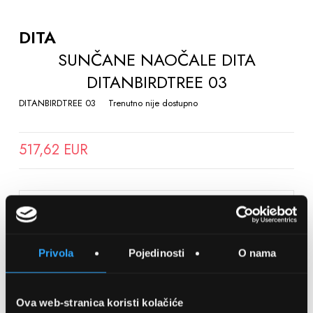
TO
THE
DITA
BEGINNING
SUNČANE NAOČALE DITA
OF
DITANBIRDTREE 03
THE
IMAGES
DITANBIRDTREE 03
Trenutno nije dostupno
GALLERY
517,62 EUR
SPREMITE NA LISTU ŽELJA
Privola
Pojedinosti
O nama
Detalji
Podijeli s prijateljima
Ova web-stranica koristi kolačiće