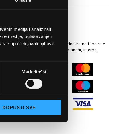
O nama
enih medija i analizirali
NAČINI PLAĆANJA
ene medije, oglašavanje i
k ste upotrebljavali njihove
Kreditnim karticama jednokratno ili na rate
općom uplatnicom, virmanom, internet
bankarstvom
Marketinški
DOPUSTI SVE