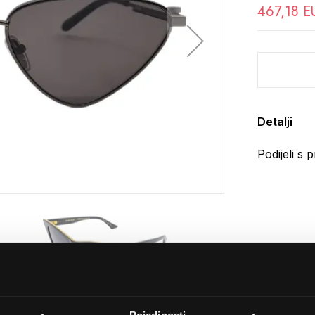
467,18 E
Detalji
Podijeli s p