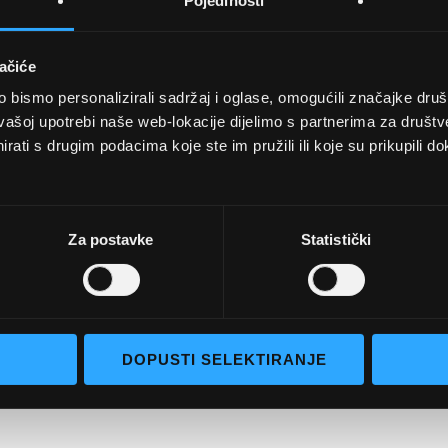
Pojedinosti
ačiće
bismo personalizirali sadržaj i oglase, omogućili značajke društv
UVJETI KUPNJE
vašoj upotrebi naše web-lokacije dijelimo s partnerima za društv
rati s drugim podacima koje ste im pružili ili koje su prikupili do
Opći uvjeti poslovanja
aočale
Uvjeti korištenja
e naočale
Pojmovi za pretraživanje
Za postavke
Statistički
go selection
Napredno pretraživanje
Narudžbe i povrati
Kontaktirajte nas
DOPUSTI SELEKTIRANJE