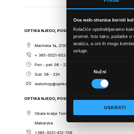
Privola
TO
THE
BEGINNING
Ova web-stranica koristi kol
OF
THE
Kolačiće upotrebljavamo kako 
OPTIKA NJEGO, POSLOVNICA 1
SITEMAP
IMAGES
promet. Isto tako, podatke o 
GALLERY
analizu, a oni ih mogu kombini
Marineta 1a, 21300 Makarska
O nama
usluge.
+ 385-(0)21-652-102
Sunčane n
Odabir
Pon - pet: 08 - 22h,
Dioptrijsk
Nužni
pristanka
Sub: 08 - 22h
Optika Nje
webshop@optikanjego.hr
Sale
Blog
OPTIKA NJEGO, POSLOVNICA 2
Kontakt
USKRATI
Obala kralja Tomislava 14, 21300
Makarska
+385-(0)21-612-709