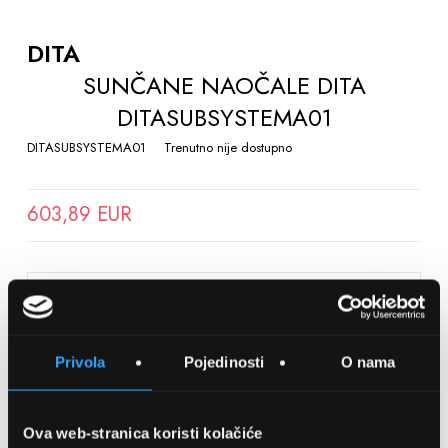
TO
THE
DITA
BEGINNING
SUNČANE NAOČALE DITA
OF
DITASUBSYSTEMA01
THE
IMAGES
DITASUBSYSTEMA01
Trenutno nije dostupno
GALLERY
603,89 EUR
SPREMITE NA LISTU ŽELJA
Privola
Pojedinosti
O nama
Detalji
Podijeli s prijateljima
Ova web-stranica koristi kolačiće