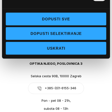
Obala kralja Tomislava 14, 21300 Makarska
DOPUSTI SVE
+385-(0)21-612-709
DOPUSTI SELEKTIRANJE
Pon - pet: 07 - 21h,
Sub: 07-21h
USKRATI
webshop@optikanjego.hr
OPTIKA NJEGO, POSLOVNICA 3
Selska cesta 90B, 10000 Zagreb
+385-(0)1-6155-346
Pon - pet 08 - 21h,
subota 08 - 13h