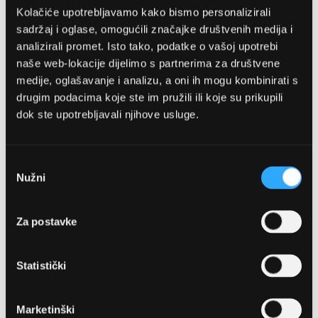
Kolačiće upotrebljavamo kako bismo personalizirali
sadržaj i oglase, omogućili značajke društvenih medija i
analizirali promet. Isto tako, podatke o vašoj upotrebi
naše web-lokacije dijelimo s partnerima za društvene
medije, oglašavanje i analizu, a oni ih mogu kombinirati s
drugim podacima koje ste im pružili ili koje su prikupili
dok ste upotrebljavali njihove usluge.
OPTIKA NJEGO, POSLOVNICA 1
Marineta 1a, 21300 Makarska
Odabir
Nužni
pristanka
+ 385-(0)21-652-102
Za postavke
Pon - pet: 08 - 22h,
Sub: 08 - 22h
Statistički
webshop@optikanjego.hr
Marketinški
OPTIKA NJEGO, POSLOVNICA 2