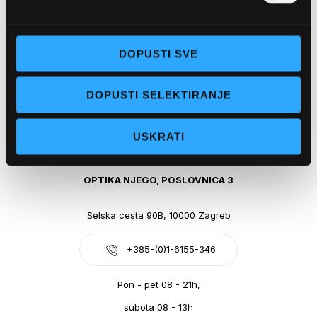
Obala kralja Tomislava 14, 21300 Makarska
DOPUSTI SVE
+385-(0)21-612-709
DOPUSTI SELEKTIRANJE
Pon - pet: 07 - 21h,
Sub: 07-21h
USKRATI
webshop@optikanjego.hr
OPTIKA NJEGO, POSLOVNICA 3
Selska cesta 90B, 10000 Zagreb
+385-(0)1-6155-346
Pon - pet 08 - 21h,
subota 08 - 13h