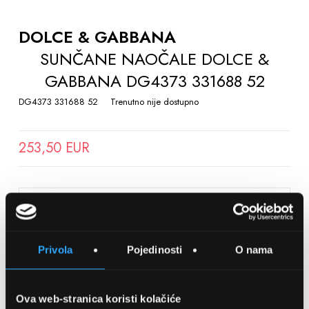
TO
THE
DOLCE & GABBANA
BEGINNING
SUNČANE NAOČALE DOLCE &
OF
GABBANA DG4373 331688 52
THE
IMAGES
DG4373 331688 52
Trenutno nije dostupno
GALLERY
253,50 EUR
SPREMITE NA LISTU ŽELJA
Privola
Pojedinosti
O nama
Detalji
Podijeli s prijateljima
Ova web-stranica koristi kolačiće