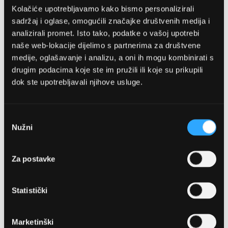
Kolačiće upotrebljavamo kako bismo personalizirali
sadržaj i oglase, omogućili značajke društvenih medija i
analizirali promet. Isto tako, podatke o vašoj upotrebi
naše web-lokacije dijelimo s partnerima za društvene
medije, oglašavanje i analizu, a oni ih mogu kombinirati s
drugim podacima koje ste im pružili ili koje su prikupili
dok ste upotrebljavali njihove usluge.
OPTIKA NJEGO, POSLOVNICA 1
Marineta 1a, 21300 Makarska
Odabir
Nužni
pristanka
+ 385-(0)21-652-102
Za postavke
Pon - pet: 08 - 22h,
Sub: 08 - 22h
Statistički
webshop@optikanjego.hr
Marketinški
OPTIKA NJEGO, POSLOVNICA 2