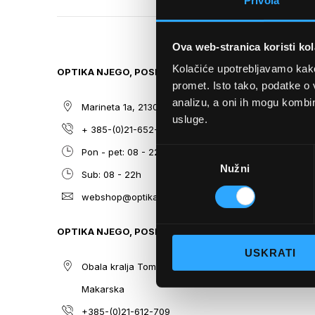
Privola
TO
THE
BEGINNING
Ova web-stranica koristi kol
OF
THE
Kolačiće upotrebljavamo kako 
OPTIKA NJEGO, POSLOVNICA 1
SITEMAP
IMAGES
promet. Isto tako, podatke o 
GALLERY
analizu, a oni ih mogu kombini
Marineta 1a, 21300 Makarska
O nama
usluge.
+ 385-(0)21-652-102
Sunčane n
Odabir
Pon - pet: 08 - 22h,
Dioptrijsk
Nužni
pristanka
Sub: 08 - 22h
Optika Nje
webshop@optikanjego.hr
Sale
Blog
OPTIKA NJEGO, POSLOVNICA 2
Kontakt
USKRATI
Obala kralja Tomislava 14, 21300
Makarska
+385-(0)21-612-709