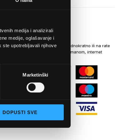
O nama
enih medija i analizirali
NAČINI PLAĆANJA
ene medije, oglašavanje i
k ste upotrebljavali njihove
Kreditnim karticama jednokratno ili na rate
općom uplatnicom, virmanom, internet
bankarstvom
Marketinški
DOPUSTI SVE