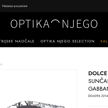
Plaćanje pouzećem
TRIJSKE NAOČALE
OPTIKA NJEGO SELECTION
SAL
55
DOLCE
SUNČA
GABBAN
DG4396 3314