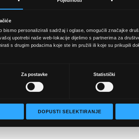
Pojedinosti
ačiće
bismo personalizirali sadržaj i oglase, omogućili značajke društv
UVJETI KUPNJE
vašoj upotrebi naše web-lokacije dijelimo s partnerima za društv
rati s drugim podacima koje ste im pružili ili koje su prikupili do
Opći uvjeti poslovanja
aočale
Uvjeti korištenja
e naočale
Pojmovi za pretraživanje
Za postavke
Statistički
go selection
Napredno pretraživanje
Narudžbe i povrati
Kontaktirajte nas
DOPUSTI SELEKTIRANJE