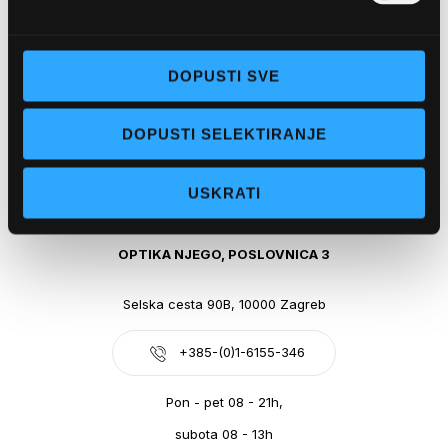
Obala kralja Tomislava 14, 21300 Makarska
DOPUSTI SVE
+385-(0)21-612-709
DOPUSTI SELEKTIRANJE
Pon - pet: 07 - 21h,
Sub: 07-21h
USKRATI
webshop@optikanjego.hr
OPTIKA NJEGO, POSLOVNICA 3
Selska cesta 90B, 10000 Zagreb
+385-(0)1-6155-346
Pon - pet 08 - 21h,
subota 08 - 13h