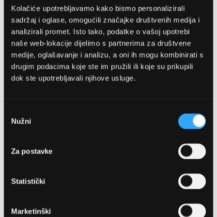
Kolačiće upotrebljavamo kako bismo personalizirali
sadržaj i oglase, omogućili značajke društvenih medija i
analizirali promet. Isto tako, podatke o vašoj upotrebi
naše web-lokacije dijelimo s partnerima za društvene
medije, oglašavanje i analizu, a oni ih mogu kombinirati s
drugim podacima koje ste im pružili ili koje su prikupili
dok ste upotrebljavali njihove usluge.
OPTIKA NJEGO, POSLOVNICA 1
Marineta 1a, 21300 Makarska
Odabir
Nužni
pristanka
+ 385-(0)21-652-102
Za postavke
Pon - pet: 08 - 22h,
Sub: 08 - 22h
Statistički
webshop@optikanjego.hr
Marketinški
OPTIKA NJEGO, POSLOVNICA 2