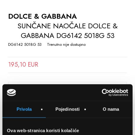
TO
THE
DOLCE & GABBANA
BEGINNING
SUNČANE NAOČALE DOLCE &
OF
GABBANA DG6142 5018G 53
THE
IMAGES
DG6142 5018G 53
Trenutno nije dostupno
GALLERY
195,10 EUR
SPREMITE NA LISTU ŽELJA
Privola
Pojedinosti
O nama
Detalji
Podijeli s prijateljima
Ova web-stranica koristi kolačiće