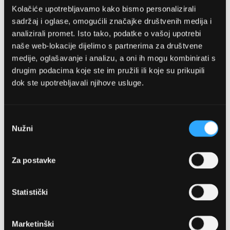
Kolačiće upotrebljavamo kako bismo personalizirali
sadržaj i oglase, omogućili značajke društvenih medija i
analizirali promet. Isto tako, podatke o vašoj upotrebi
naše web-lokacije dijelimo s partnerima za društvene
medije, oglašavanje i analizu, a oni ih mogu kombinirati s
drugim podacima koje ste im pružili ili koje su prikupili
dok ste upotrebljavali njihove usluge.
OPTIKA NJEGO, POSLOVNICA 1
Marineta 1a, 21300 Makarska
Odabir
Nužni
pristanka
+ 385-(0)21-652-102
Za postavke
Pon - pet: 08 - 22h,
Sub: 08 - 22h
Statistički
webshop@optikanjego.hr
Marketinški
OPTIKA NJEGO, POSLOVNICA 2