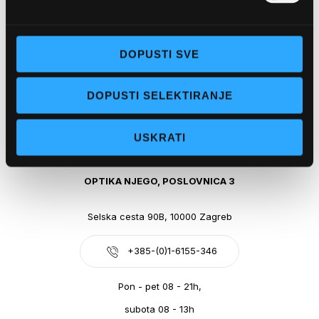
Obala kralja Tomislava 14, 21300 Makarska
DOPUSTI SVE
+385-(0)21-612-709
DOPUSTI SELEKTIRANJE
Pon - pet: 07 - 21h,
Sub: 07-21h
USKRATI
webshop@optikanjego.hr
OPTIKA NJEGO, POSLOVNICA 3
Selska cesta 90B, 10000 Zagreb
+385-(0)1-6155-346
Pon - pet 08 - 21h,
subota 08 - 13h