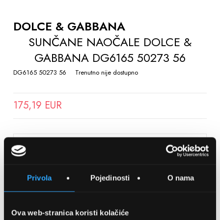
TO
THE
DOLCE & GABBANA
BEGINNING
SUNČANE NAOČALE DOLCE &
OF
GABBANA DG6165 50273 56
THE
IMAGES
DG6165 50273 56
Trenutno nije dostupno
GALLERY
175,19 EUR
SPREMITE NA LISTU ŽELJA
Privola
Pojedinosti
O nama
Detalji
Podijeli s prijateljima
Ova web-stranica koristi kolačiće