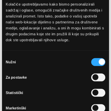
Kolačiće upotrebljavamo kako bismo personalizirali
sadržaj i oglase, omogućili značajke društvenih medija i
analizirali promet. Isto tako, podatke o vašoj upotrebi
naše web-lokacije dijelimo s partnerima za društvene
medije, oglašavanje i analizu, a oni ih mogu kombinirati s
drugim podacima koje ste im pružili ili koje su prikupili
dok ste upotrebljavali njihove usluge.
OPTIKA NJEGO, POSLOVNICA 1
Marineta 1a, 21300 Makarska
Odabir
Nužni
pristanka
+ 385-(0)21-652-102
Za postavke
Pon - pet: 08 - 22h,
Sub: 08 - 22h
Statistički
webshop@optikanjego.hr
Marketinški
OPTIKA NJEGO, POSLOVNICA 2