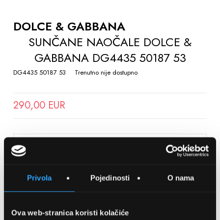
TO
THE
DOLCE & GABBANA
BEGINNING
SUNČANE NAOČALE DOLCE &
OF
GABBANA DG4435 50187 53
THE
IMAGES
DG4435 50187 53
Trenutno nije dostupno
GALLERY
290,00 EUR
SPREMITE NA LISTU ŽELJA
Privola
Pojedinosti
O nama
Detalji
Podijeli s prijateljima
Ova web-stranica koristi kolačiće