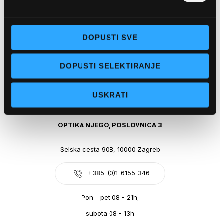
Obala kralja Tomislava 14, 21300 Makarska
DOPUSTI SVE
+385-(0)21-612-709
DOPUSTI SELEKTIRANJE
Pon - pet: 07 - 21h,
Sub: 07-21h
USKRATI
webshop@optikanjego.hr
OPTIKA NJEGO, POSLOVNICA 3
Selska cesta 90B, 10000 Zagreb
+385-(0)1-6155-346
Pon - pet 08 - 21h,
subota 08 - 13h