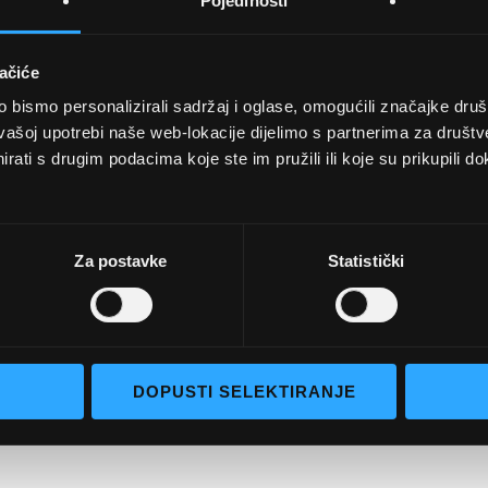
Pojedinosti
ačiće
bismo personalizirali sadržaj i oglase, omogućili značajke društv
UVJETI KUPNJE
vašoj upotrebi naše web-lokacije dijelimo s partnerima za društv
rati s drugim podacima koje ste im pružili ili koje su prikupili do
Opći uvjeti poslovanja
aočale
Uvjeti korištenja
e naočale
Pojmovi za pretraživanje
Za postavke
Statistički
go selection
Napredno pretraživanje
Narudžbe i povrati
Kontaktirajte nas
DOPUSTI SELEKTIRANJE