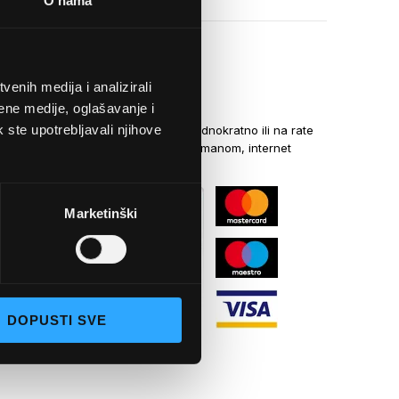
O nama
enih medija i analizirali
NAČINI PLAĆANJA
ene medije, oglašavanje i
k ste upotrebljavali njihove
Kreditnim karticama jednokratno ili na rate
općom uplatnicom, virmanom, internet
bankarstvom
Marketinški
DOPUSTI SVE