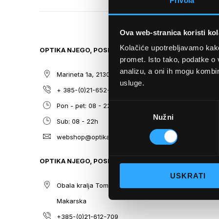
Privola
TO
THE
BEGINNING
Ova web-stranica koristi kol
OF
THE
Kolačiće upotrebljavamo kako 
OPTIKA NJEGO, POSLOVNICA 1
SITEMAP
IMAGES
promet. Isto tako, podatke o 
GALLERY
analizu, a oni ih mogu kombini
Marineta 1a, 21300 Makarska
O nama
usluge.
+ 385-(0)21-652-102
Sunčane n
Odabir
Pon - pet: 08 - 22h,
Dioptrijsk
Nužni
pristanka
Sub: 08 - 22h
Optika Nje
webshop@optikanjego.hr
Sale
Blog
OPTIKA NJEGO, POSLOVNICA 2
Kontakt
USKRATI
Obala kralja Tomislava 14, 21300
Makarska
+385-(0)21-612-709