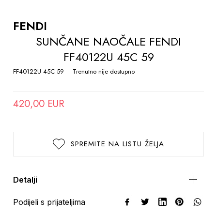
TO
THE
FENDI
BEGINNING
SUNČANE NAOČALE FENDI
OF
FF40122U 45C 59
THE
IMAGES
FF40122U 45C 59
Trenutno nije dostupno
GALLERY
420,00 EUR
SPREMITE NA LISTU ŽELJA
Detalji
Podijeli s prijateljima