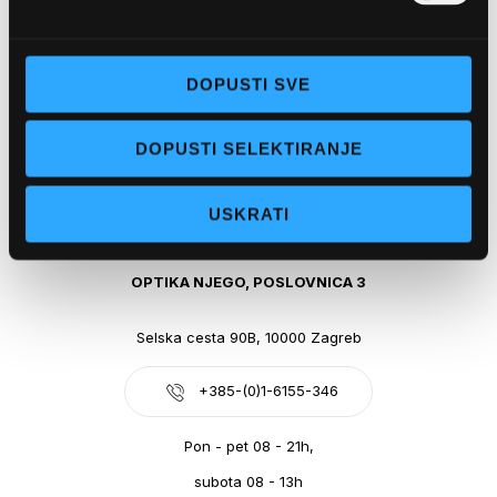
Obala kralja Tomislava 14, 21300 Makarska
DOPUSTI SVE
+385-(0)21-612-709
DOPUSTI SELEKTIRANJE
Pon - pet: 07 - 21h,
Sub: 07-21h
USKRATI
webshop@optikanjego.hr
OPTIKA NJEGO, POSLOVNICA 3
Selska cesta 90B, 10000 Zagreb
+385-(0)1-6155-346
Pon - pet 08 - 21h,
subota 08 - 13h