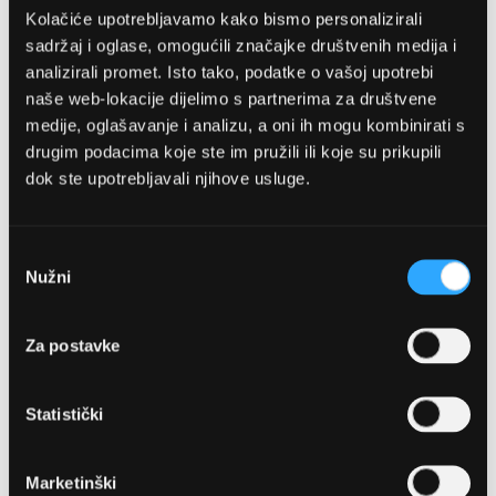
Kolačiće upotrebljavamo kako bismo personalizirali
sadržaj i oglase, omogućili značajke društvenih medija i
analizirali promet. Isto tako, podatke o vašoj upotrebi
naše web-lokacije dijelimo s partnerima za društvene
medije, oglašavanje i analizu, a oni ih mogu kombinirati s
drugim podacima koje ste im pružili ili koje su prikupili
dok ste upotrebljavali njihove usluge.
OPTIKA NJEGO, POSLOVNICA 1
Marineta 1a, 21300 Makarska
Odabir
Nužni
pristanka
+ 385-(0)21-652-102
Za postavke
Pon - pet: 08 - 22h,
Sub: 08 - 22h
Statistički
webshop@optikanjego.hr
Marketinški
OPTIKA NJEGO, POSLOVNICA 2