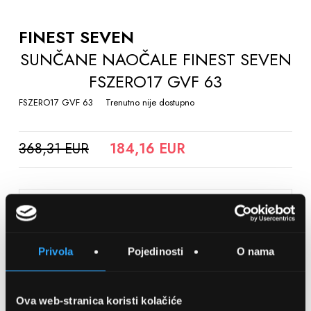
TO
THE
FINEST SEVEN
BEGINNING
SUNČANE NAOČALE FINEST SEVEN
OF
FSZERO17 GVF 63
THE
IMAGES
FSZERO17 GVF 63
Trenutno nije dostupno
GALLERY
368,31 EUR
184,16 EUR
SPREMITE NA LISTU ŽELJA
Privola
Pojedinosti
O nama
Detalji
Podijeli s prijateljima
Ova web-stranica koristi kolačiće