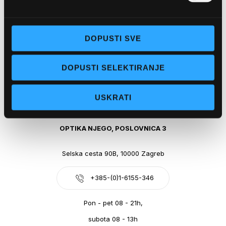
Obala kralja Tomislava 14, 21300 Makarska
DOPUSTI SVE
+385-(0)21-612-709
DOPUSTI SELEKTIRANJE
Pon - pet: 07 - 21h,
Sub: 07-21h
USKRATI
webshop@optikanjego.hr
OPTIKA NJEGO, POSLOVNICA 3
Selska cesta 90B, 10000 Zagreb
+385-(0)1-6155-346
Pon - pet 08 - 21h,
subota 08 - 13h