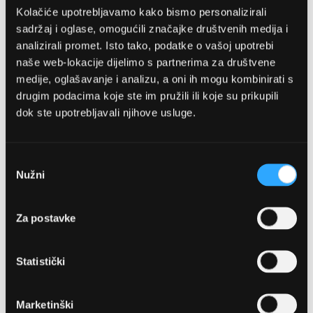
Kolačiće upotrebljavamo kako bismo personalizirali
sadržaj i oglase, omogućili značajke društvenih medija i
analizirali promet. Isto tako, podatke o vašoj upotrebi
naše web-lokacije dijelimo s partnerima za društvene
medije, oglašavanje i analizu, a oni ih mogu kombinirati s
drugim podacima koje ste im pružili ili koje su prikupili
dok ste upotrebljavali njihove usluge.
OPTIKA NJEGO, POSLOVNICA 1
Marineta 1a, 21300 Makarska
Odabir
Nužni
pristanka
+ 385-(0)21-652-102
Za postavke
Pon - pet: 08 - 22h,
Sub: 08 - 22h
Statistički
webshop@optikanjego.hr
Marketinški
OPTIKA NJEGO, POSLOVNICA 2