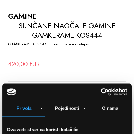
TO
THE
GAMINE
BEGINNING
SUNČANE NAOČALE GAMINE
OF
GAMKERAMEIKOS444
THE
IMAGES
GAMKERAMEIKOS444
Trenutno nije dostupno
GALLERY
420,00 EUR
SPREMITE NA LISTU ŽELJA
Privola
Pojedinosti
O nama
Detalji
Podijeli s prijateljima
Ova web-stranica koristi kolačiće