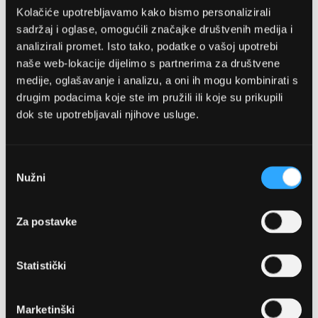
Kolačiće upotrebljavamo kako bismo personalizirali
sadržaj i oglase, omogućili značajke društvenih medija i
analizirali promet. Isto tako, podatke o vašoj upotrebi
naše web-lokacije dijelimo s partnerima za društvene
medije, oglašavanje i analizu, a oni ih mogu kombinirati s
drugim podacima koje ste im pružili ili koje su prikupili
dok ste upotrebljavali njihove usluge.
OPTIKA NJEGO, POSLOVNICA 1
Marineta 1a, 21300 Makarska
Odabir
Nužni
pristanka
+ 385-(0)21-652-102
Za postavke
Pon - pet: 08 - 22h,
Sub: 08 - 22h
Statistički
webshop@optikanjego.hr
Marketinški
OPTIKA NJEGO, POSLOVNICA 2