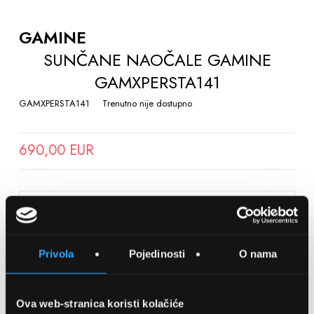
TO
THE
GAMINE
BEGINNING
SUNČANE NAOČALE GAMINE
OF
GAMXPERSTA141
THE
IMAGES
GAMXPERSTA141
Trenutno nije dostupno
GALLERY
690,00 EUR
SPREMITE NA LISTU ŽELJA
Privola
Pojedinosti
O nama
Detalji
Podijeli s prijateljima
Ova web-stranica koristi kolačiće