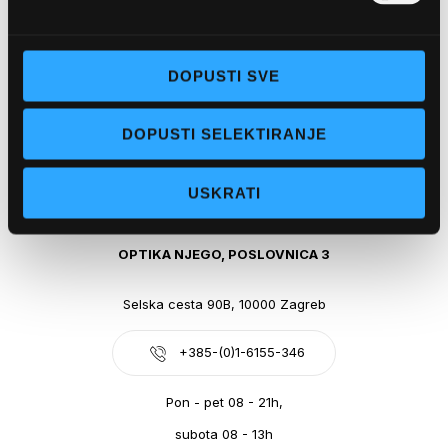
Obala kralja Tomislava 14, 21300 Makarska
DOPUSTI SVE
+385-(0)21-612-709
DOPUSTI SELEKTIRANJE
Pon - pet: 07 - 21h,
Sub: 07-21h
USKRATI
webshop@optikanjego.hr
OPTIKA NJEGO, POSLOVNICA 3
Selska cesta 90B, 10000 Zagreb
+385-(0)1-6155-346
Pon - pet 08 - 21h,
subota 08 - 13h