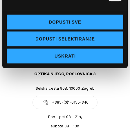
Obala kralja Tomislava 14, 21300 Makarska
DOPUSTI SVE
+385-(0)21-612-709
DOPUSTI SELEKTIRANJE
Pon - pet: 07 - 21h,
Sub: 07-21h
USKRATI
webshop@optikanjego.hr
OPTIKA NJEGO, POSLOVNICA 3
Selska cesta 90B, 10000 Zagreb
+385-(0)1-6155-346
Pon - pet 08 - 21h,
subota 08 - 13h