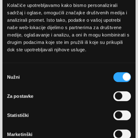
Kolačiće upotrebljavamo kako bismo personalizirali
sadržaj i oglase, omogućili značajke društvenih medija i
analizirali promet. Isto tako, podatke o vašoj upotrebi
naše web-lokacije dijelimo s partnerima za društvene
medije, oglašavanje i analizu, a oni ih mogu kombinirati s
drugim podacima koje ste im pružili ili koje su prikupili
dok ste upotrebljavali njihove usluge.
OPTIKA NJEGO, POSLOVNICA 1
Marineta 1a, 21300 Makarska
Odabir
Nužni
pristanka
+ 385-(0)21-652-102
Za postavke
Pon - pet: 08 - 22h,
Sub: 08 - 22h
Statistički
webshop@optikanjego.hr
Marketinški
OPTIKA NJEGO, POSLOVNICA 2