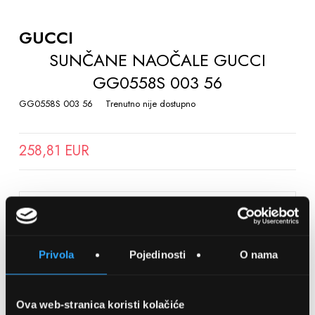
TO
THE
GUCCI
BEGINNING
SUNČANE NAOČALE GUCCI
OF
GG0558S 003 56
THE
IMAGES
GG0558S 003 56
Trenutno nije dostupno
GALLERY
258,81 EUR
SPREMITE NA LISTU ŽELJA
Privola
Pojedinosti
O nama
Detalji
Podijeli s prijateljima
Ova web-stranica koristi kolačiće