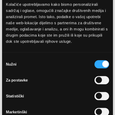
Kolačiće upotrebljavamo kako bismo personalizirali
sadržaj i oglase, omogućili značajke društvenih medija i
analizirali promet. Isto tako, podatke o vašoj upotrebi
naše web-lokacije dijelimo s partnerima za društvene
medije, oglašavanje i analizu, a oni ih mogu kombinirati s
drugim podacima koje ste im pružili ili koje su prikupili
dok ste upotrebljavali njihove usluge.
OPTIKA NJEGO, POSLOVNICA 1
Marineta 1a, 21300 Makarska
Odabir
Nužni
pristanka
+ 385-(0)21-652-102
Za postavke
Pon - pet: 08 - 22h,
Sub: 08 - 22h
Statistički
webshop@optikanjego.hr
Marketinški
OPTIKA NJEGO, POSLOVNICA 2