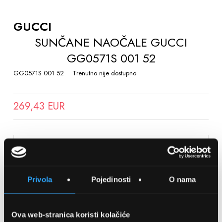
TO
THE
GUCCI
BEGINNING
SUNČANE NAOČALE GUCCI
OF
GG0571S 001 52
THE
IMAGES
GG0571S 001 52
Trenutno nije dostupno
GALLERY
269,43 EUR
SPREMITE NA LISTU ŽELJA
Privola
Pojedinosti
O nama
Detalji
Podijeli s prijateljima
Ova web-stranica koristi kolačiće