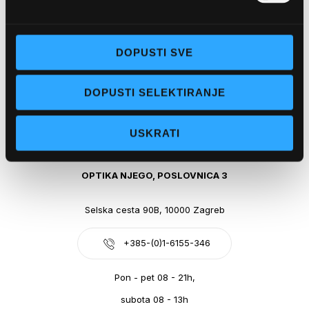
Obala kralja Tomislava 14, 21300 Makarska
DOPUSTI SVE
+385-(0)21-612-709
DOPUSTI SELEKTIRANJE
Pon - pet: 07 - 21h,
Sub: 07-21h
USKRATI
webshop@optikanjego.hr
OPTIKA NJEGO, POSLOVNICA 3
Selska cesta 90B, 10000 Zagreb
+385-(0)1-6155-346
Pon - pet 08 - 21h,
subota 08 - 13h