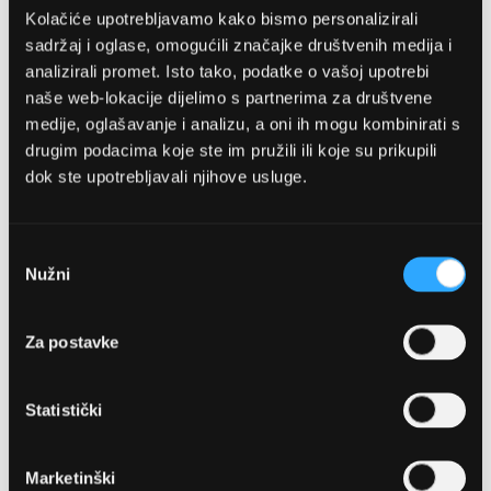
Kolačiće upotrebljavamo kako bismo personalizirali
sadržaj i oglase, omogućili značajke društvenih medija i
analizirali promet. Isto tako, podatke o vašoj upotrebi
naše web-lokacije dijelimo s partnerima za društvene
medije, oglašavanje i analizu, a oni ih mogu kombinirati s
drugim podacima koje ste im pružili ili koje su prikupili
dok ste upotrebljavali njihove usluge.
OPTIKA NJEGO, POSLOVNICA 1
Marineta 1a, 21300 Makarska
Odabir
Nužni
pristanka
+ 385-(0)21-652-102
Za postavke
Pon - pet: 08 - 22h,
Sub: 08 - 22h
Statistički
webshop@optikanjego.hr
Marketinški
OPTIKA NJEGO, POSLOVNICA 2