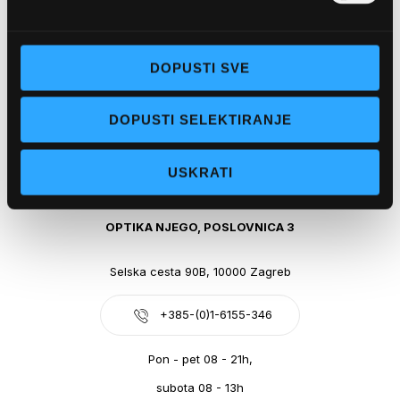
Obala kralja Tomislava 14, 21300 Makarska
DOPUSTI SVE
+385-(0)21-612-709
DOPUSTI SELEKTIRANJE
Pon - pet: 07 - 21h,
Sub: 07-21h
USKRATI
webshop@optikanjego.hr
OPTIKA NJEGO, POSLOVNICA 3
Selska cesta 90B, 10000 Zagreb
+385-(0)1-6155-346
Pon - pet 08 - 21h,
subota 08 - 13h