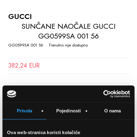
TO
THE
GUCCI
BEGINNING
SUNČANE NAOČALE GUCCI
OF
GG0599SA 001 56
THE
IMAGES
GG0599SA 001 56
Trenutno nije dostupno
GALLERY
382,24 EUR
SPREMITE NA LISTU ŽELJA
Privola
Pojedinosti
O nama
Detalji
Podijeli s prijateljima
Ova web-stranica koristi kolačiće