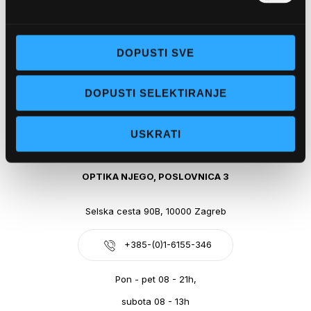
Obala kralja Tomislava 14, 21300 Makarska
DOPUSTI SVE
+385-(0)21-612-709
DOPUSTI SELEKTIRANJE
Pon - pet: 07 - 21h,
Sub: 07-21h
USKRATI
webshop@optikanjego.hr
OPTIKA NJEGO, POSLOVNICA 3
Selska cesta 90B, 10000 Zagreb
+385-(0)1-6155-346
Pon - pet 08 - 21h,
subota 08 - 13h