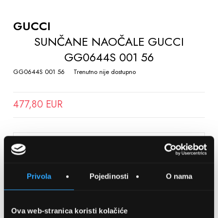
TO
THE
GUCCI
BEGINNING
SUNČANE NAOČALE GUCCI
OF
GG0644S 001 56
THE
IMAGES
GG0644S 001 56
Trenutno nije dostupno
GALLERY
477,80 EUR
SPREMITE NA LISTU ŽELJA
Privola
Pojedinosti
O nama
Detalji
Podijeli s prijateljima
Ova web-stranica koristi kolačiće