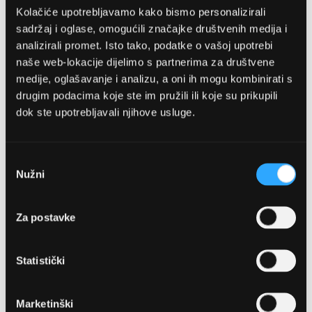
Kolačiće upotrebljavamo kako bismo personalizirali
sadržaj i oglase, omogućili značajke društvenih medija i
analizirali promet. Isto tako, podatke o vašoj upotrebi
naše web-lokacije dijelimo s partnerima za društvene
medije, oglašavanje i analizu, a oni ih mogu kombinirati s
drugim podacima koje ste im pružili ili koje su prikupili
dok ste upotrebljavali njihove usluge.
OPTIKA NJEGO, POSLOVNICA 1
Marineta 1a, 21300 Makarska
Odabir
Nužni
pristanka
+ 385-(0)21-652-102
Za postavke
Pon - pet: 08 - 22h,
Sub: 08 - 22h
Statistički
webshop@optikanjego.hr
Marketinški
OPTIKA NJEGO, POSLOVNICA 2