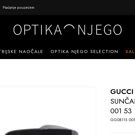
Plaćanje pouzećem
TRIJSKE NAOČALE
OPTIKA NJEGO SELECTION
SAL
GUCCI
SUNČA
001 53
GG0811S 001