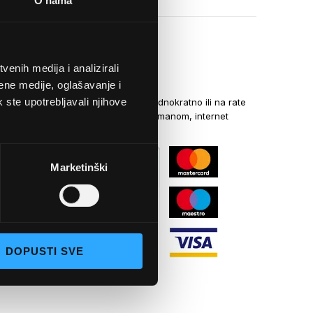
O nama
enih medija i analizirali
NAČINI PLAĆANJA
ene medije, oglašavanje i
k ste upotrebljavali njihove
Kreditnim karticama jednokratno ili na rate
općom uplatnicom, virmanom, internet
bankarstvom
Marketinški
DOPUSTI SVE