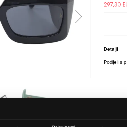
297,30 E
Detalji
Podijeli s p