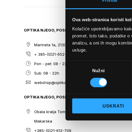
Privola
TO
THE
BEGINNING
Ova web-stranica koristi kol
OF
THE
Kolačiće upotrebljavamo kako 
OPTIKA NJEGO, POSLOVNICA 1
SITEMAP
IMAGES
promet. Isto tako, podatke o 
GALLERY
analizu, a oni ih mogu kombini
Marineta 1a, 21300 Makarska
O nama
usluge.
+ 385-(0)21-652-102
Sunčane n
Odabir
Pon - pet: 08 - 22h,
Dioptrijsk
Nužni
pristanka
Sub: 08 - 22h
Optika Nje
webshop@optikanjego.hr
Sale
Blog
OPTIKA NJEGO, POSLOVNICA 2
Kontakt
USKRATI
Obala kralja Tomislava 14, 21300
Makarska
+385-(0)21-612-709