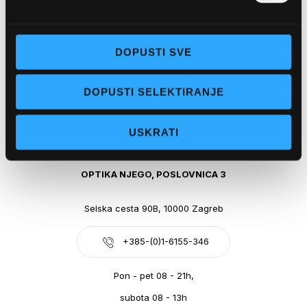
Obala kralja Tomislava 14, 21300 Makarska
DOPUSTI SVE
+385-(0)21-612-709
DOPUSTI SELEKTIRANJE
Pon - pet: 07 - 21h,
Sub: 07-21h
USKRATI
webshop@optikanjego.hr
OPTIKA NJEGO, POSLOVNICA 3
Selska cesta 90B, 10000 Zagreb
+385-(0)1-6155-346
Pon - pet 08 - 21h,
subota 08 - 13h