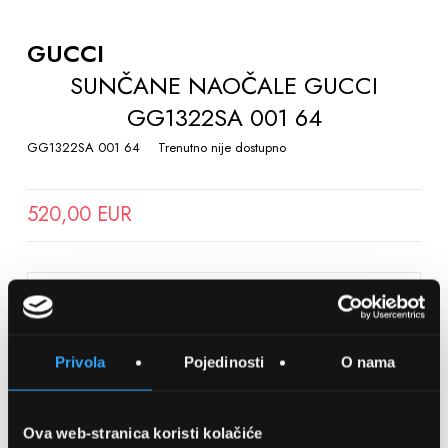
TO
THE
GUCCI
BEGINNING
SUNČANE NAOČALE GUCCI
OF
GG1322SA 001 64
THE
IMAGES
GG1322SA 001 64
Trenutno nije dostupno
GALLERY
520,00 EUR
SPREMITE NA LISTU ŽELJA
Privola
Pojedinosti
O nama
Detalji
Podijeli s prijateljima
Ova web-stranica koristi kolačiće