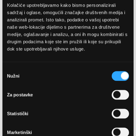
Kolačiće upotrebljavamo kako bismo personalizirali
sadržaj i oglase, omogućili značajke društvenih medija i
analizirali promet. Isto tako, podatke o vašoj upotrebi
naše web-lokacije dijelimo s partnerima za društvene
medije, oglašavanje i analizu, a oni ih mogu kombinirati s
drugim podacima koje ste im pružili ili koje su prikupili
dok ste upotrebljavali njihove usluge.
OPTIKA NJEGO, POSLOVNICA 1
Marineta 1a, 21300 Makarska
Odabir
Nužni
pristanka
+ 385-(0)21-652-102
Za postavke
Pon - pet: 08 - 22h,
Sub: 08 - 22h
Statistički
webshop@optikanjego.hr
Marketinški
OPTIKA NJEGO, POSLOVNICA 2