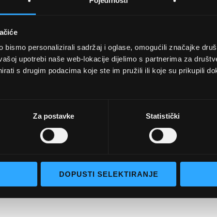
Pojedinosti
ačiće
bismo personalizirali sadržaj i oglase, omogućili značajke društv
UVJETI KUPNJE
vašoj upotrebi naše web-lokacije dijelimo s partnerima za društv
rati s drugim podacima koje ste im pružili ili koje su prikupili do
Opći uvjeti poslovanja
aočale
Uvjeti korištenja
e naočale
Pojmovi za pretraživanje
Za postavke
Statistički
go selection
Napredno pretraživanje
Narudžbe i povrati
Kontaktirajte nas
DOPUSTI SELEKTIRANJE