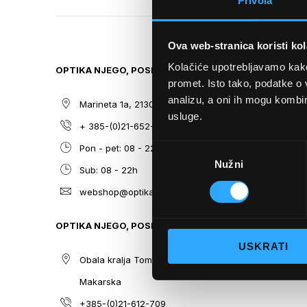
Privola
TO
THE
BEGINNING
Ova web-stranica koristi kol
OF
THE
Kolačiće upotrebljavamo kako 
OPTIKA NJEGO, POSLOVNICA 1
SITEMAP
IMAGES
promet. Isto tako, podatke o 
GALLERY
analizu, a oni ih mogu kombini
Marineta 1a, 21300 Makarska
O nama
usluge.
+ 385-(0)21-652-102
Sunčane n
Odabir
Pon - pet: 08 - 22h,
Dioptrijsk
Nužni
pristanka
Sub: 08 - 22h
Optika Nje
webshop@optikanjego.hr
Sale
Blog
OPTIKA NJEGO, POSLOVNICA 2
Kontakt
USKRATI
Obala kralja Tomislava 14, 21300
Makarska
+385-(0)21-612-709