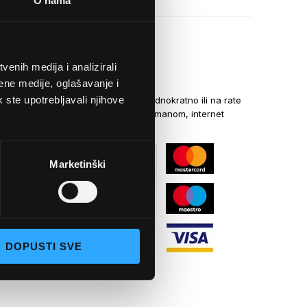
O nama
enih medija i analizirali
NAČINI PLAĆANJA
ene medije, oglašavanje i
k ste upotrebljavali njihove
Kreditnim karticama jednokratno ili na rate
općom uplatnicom, virmanom, internet
bankarstvom
Marketinški
DOPUSTI SVE