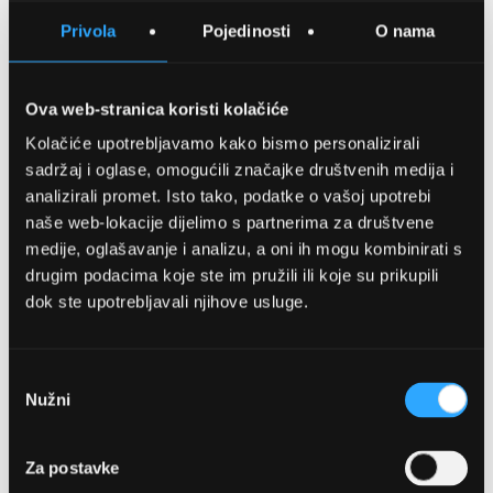
SPREMITE NA LISTU ŽELJA
Privola
Pojedinosti
O nama
USPOREDITE
Ova web-stranica koristi kolačiće
Kolačiće upotrebljavamo kako bismo personalizirali
Detalji
sadržaj i oglase, omogućili značajke društvenih medija i
analizirali promet. Isto tako, podatke o vašoj upotrebi
Podijeli s prijateljima
naše web-lokacije dijelimo s partnerima za društvene
medije, oglašavanje i analizu, a oni ih mogu kombinirati s
drugim podacima koje ste im pružili ili koje su prikupili
dok ste upotrebljavali njihove usluge.
Odabir
Nužni
pristanka
OPTIKA NJEGO, POSLOVNICA 1
Za postavke