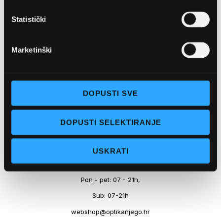
Marineta 1a, 21300 Makarska
Statistički
+ 385-(0)21-652-102
Pon - pet: 08 - 22h,
Marketinški
Sub: 08 - 22h
webshop@optikanjego.hr
DOPUSTI SVE
OPTIKA NJEGO, POSLOVNICA 2
DOPUSTI SELEKTIRANJE
Obala kralja Tomislava 14, 21300 Makarska
USKRATI
+385-(0)21-612-709
Pon - pet: 07 - 21h,
Sub: 07-21h
webshop@optikanjego.hr