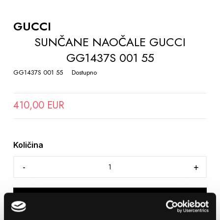
TO
THE
GUCCI
BEGINNING
SUNČANE NAOČALE GUCCI
OF
GG1437S 001 55
THE
IMAGES
GG1437S 001 55
Dostupno
GALLERY
410,00 EUR
Količina
DODAJTE U KOŠARICU