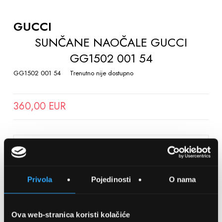
TO
THE
GUCCI
BEGINNING
SUNČANE NAOČALE GUCCI
OF
GG1502 001 54
THE
IMAGES
GG1502 001 54
Trenutno nije dostupno
GALLERY
360,00 EUR
SPREMITE NA LISTU ŽELJA
Privola
Pojedinosti
O nama
Detalji
Podijeli s prijateljima
Ova web-stranica koristi kolačiće