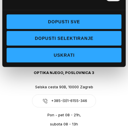
Obala kralja Tomislava 14, 21300 Makarska
DOPUSTI SVE
+385-(0)21-612-709
DOPUSTI SELEKTIRANJE
Pon - pet: 07 - 21h,
Sub: 07-21h
USKRATI
webshop@optikanjego.hr
OPTIKA NJEGO, POSLOVNICA 3
Selska cesta 90B, 10000 Zagreb
+385-(0)1-6155-346
Pon - pet 08 - 21h,
subota 08 - 13h