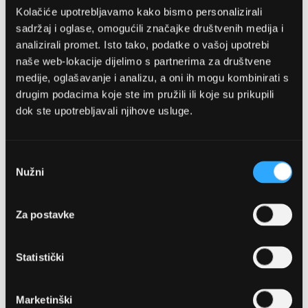
Kolačiće upotrebljavamo kako bismo personalizirali
sadržaj i oglase, omogućili značajke društvenih medija i
analizirali promet. Isto tako, podatke o vašoj upotrebi
naše web-lokacije dijelimo s partnerima za društvene
medije, oglašavanje i analizu, a oni ih mogu kombinirati s
drugim podacima koje ste im pružili ili koje su prikupili
dok ste upotrebljavali njihove usluge.
OPTIKA NJEGO, POSLOVNICA 1
Marineta 1a, 21300 Makarska
Odabir
Nužni
pristanka
+ 385-(0)21-652-102
Za postavke
Pon - pet: 08 - 22h,
Sub: 08 - 22h
Statistički
webshop@optikanjego.hr
Marketinški
OPTIKA NJEGO, POSLOVNICA 2