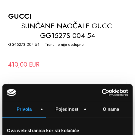
TO
THE
GUCCI
BEGINNING
SUNČANE NAOČALE GUCCI
OF
GG1527S 004 54
THE
IMAGES
GG1527S 004 54
Trenutno nije dostupno
GALLERY
410,00 EUR
SPREMITE NA LISTU ŽELJA
Privola
Pojedinosti
O nama
Detalji
Podijeli s prijateljima
Ova web-stranica koristi kolačiće