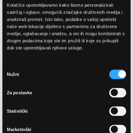
Kolačiće upotrebljavamo kako bismo personalizirali
sadržaj i oglase, omogućili značajke društvenih medija i
analizirali promet. Isto tako, podatke o vašoj upotrebi
naše web-lokacije dijelimo s partnerima za društvene
medije, oglašavanje i analizu, a oni ih mogu kombinirati s
drugim podacima koje ste im pružili ili koje su prikupili
dok ste upotrebljavali njihove usluge.
OPTIKA NJEGO, POSLOVNICA 1
Marineta 1a, 21300 Makarska
Odabir
Nužni
pristanka
+ 385-(0)21-652-102
Za postavke
Pon - pet: 08 - 22h,
Sub: 08 - 22h
Statistički
webshop@optikanjego.hr
Marketinški
OPTIKA NJEGO, POSLOVNICA 2