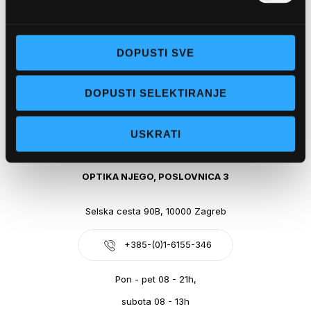
Obala kralja Tomislava 14, 21300 Makarska
DOPUSTI SVE
+385-(0)21-612-709
DOPUSTI SELEKTIRANJE
Pon - pet: 07 - 21h,
Sub: 07-21h
USKRATI
webshop@optikanjego.hr
OPTIKA NJEGO, POSLOVNICA 3
Selska cesta 90B, 10000 Zagreb
+385-(0)1-6155-346
Pon - pet 08 - 21h,
subota 08 - 13h