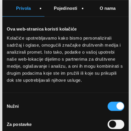
SPREMITE NA LISTU ŽELJA
Privola
Pojedinosti
O nama
USPOREDITE
Ova web-stranica koristi kolačiće
Kolačiće upotrebljavamo kako bismo personalizirali
Detalji
sadržaj i oglase, omogućili značajke društvenih medija i
analizirali promet. Isto tako, podatke o vašoj upotrebi
Podijeli s prijateljima
naše web-lokacije dijelimo s partnerima za društvene
medije, oglašavanje i analizu, a oni ih mogu kombinirati s
drugim podacima koje ste im pružili ili koje su prikupili
dok ste upotrebljavali njihove usluge.
Odabir
Nužni
pristanka
OPTIKA NJEGO, POSLOVNICA 1
Za postavke