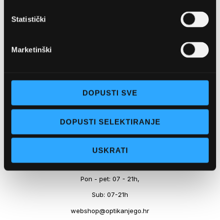
Marineta 1a, 21300 Makarska
Statistički
+ 385-(0)21-652-102
Pon - pet: 08 - 22h,
Marketinški
Sub: 08 - 22h
webshop@optikanjego.hr
DOPUSTI SVE
OPTIKA NJEGO, POSLOVNICA 2
DOPUSTI SELEKTIRANJE
Obala kralja Tomislava 14, 21300 Makarska
USKRATI
+385-(0)21-612-709
Pon - pet: 07 - 21h,
Sub: 07-21h
webshop@optikanjego.hr