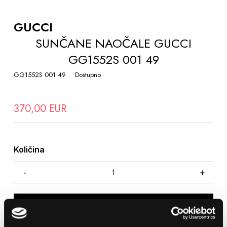
TO
THE
GUCCI
BEGINNING
SUNČANE NAOČALE GUCCI
OF
GG1552S 001 49
THE
IMAGES
GG1552S 001 49
Dostupno
GALLERY
370,00 EUR
Količina
DODAJTE U KOŠARICU