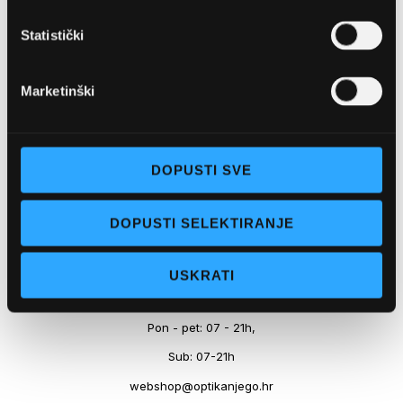
Marineta 1a, 21300 Makarska
Statistički
+ 385-(0)21-652-102
Pon - pet: 08 - 22h,
Marketinški
Sub: 08 - 22h
webshop@optikanjego.hr
DOPUSTI SVE
OPTIKA NJEGO, POSLOVNICA 2
DOPUSTI SELEKTIRANJE
Obala kralja Tomislava 14, 21300 Makarska
USKRATI
+385-(0)21-612-709
Pon - pet: 07 - 21h,
Sub: 07-21h
webshop@optikanjego.hr