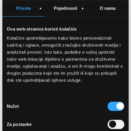
SPREMITE NA LISTU ŽELJA
Privola
Pojedinosti
O nama
USPOREDITE
Ova web-stranica koristi kolačiće
Kolačiće upotrebljavamo kako bismo personalizirali
Detalji
sadržaj i oglase, omogućili značajke društvenih medija i
analizirali promet. Isto tako, podatke o vašoj upotrebi
Podijeli s prijateljima
naše web-lokacije dijelimo s partnerima za društvene
medije, oglašavanje i analizu, a oni ih mogu kombinirati s
drugim podacima koje ste im pružili ili koje su prikupili
dok ste upotrebljavali njihove usluge.
Odabir
Nužni
pristanka
OPTIKA NJEGO, POSLOVNICA 1
Za postavke