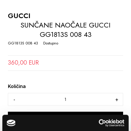
TO
THE
GUCCI
BEGINNING
SUNČANE NAOČALE GUCCI
OF
GG1813S 008 43
THE
IMAGES
GG1813S 008 43
Dostupno
GALLERY
360,00 EUR
Količina
DODAJTE U KOŠARICU