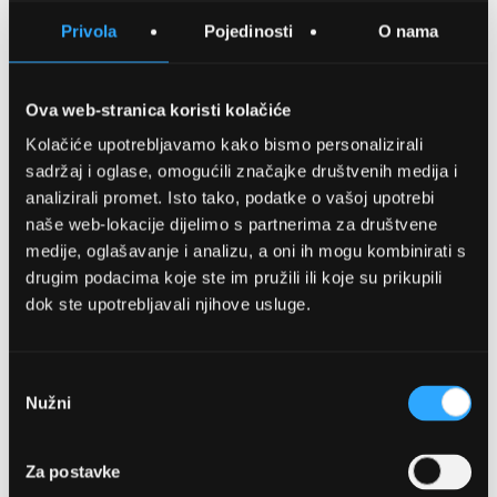
SPREMITE NA LISTU ŽELJA
Privola
Pojedinosti
O nama
USPOREDITE
Ova web-stranica koristi kolačiće
Kolačiće upotrebljavamo kako bismo personalizirali
Detalji
sadržaj i oglase, omogućili značajke društvenih medija i
analizirali promet. Isto tako, podatke o vašoj upotrebi
Podijeli s prijateljima
naše web-lokacije dijelimo s partnerima za društvene
medije, oglašavanje i analizu, a oni ih mogu kombinirati s
drugim podacima koje ste im pružili ili koje su prikupili
dok ste upotrebljavali njihove usluge.
Odabir
Nužni
pristanka
OPTIKA NJEGO, POSLOVNICA 1
Za postavke