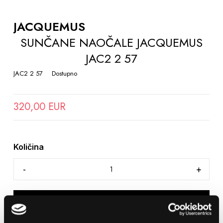
TO
THE
JACQUEMUS
BEGINNING
SUNČANE NAOČALE JACQUEMUS
OF
JAC2 2 57
THE
IMAGES
JAC2 2 57
Dostupno
GALLERY
320,00 EUR
Količina
DODAJTE U KOŠARICU