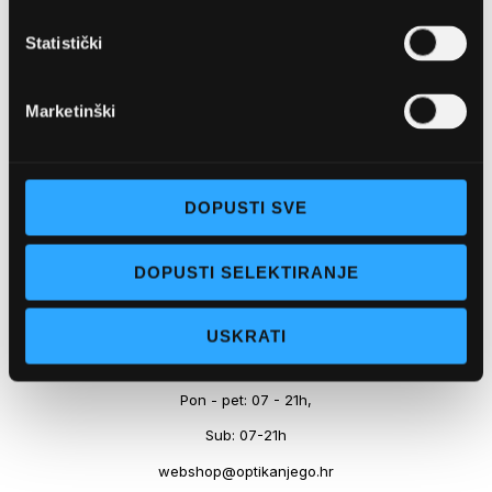
Marineta 1a, 21300 Makarska
Statistički
+ 385-(0)21-652-102
Pon - pet: 08 - 22h,
Marketinški
Sub: 08 - 22h
webshop@optikanjego.hr
DOPUSTI SVE
OPTIKA NJEGO, POSLOVNICA 2
DOPUSTI SELEKTIRANJE
Obala kralja Tomislava 14, 21300 Makarska
USKRATI
+385-(0)21-612-709
Pon - pet: 07 - 21h,
Sub: 07-21h
webshop@optikanjego.hr