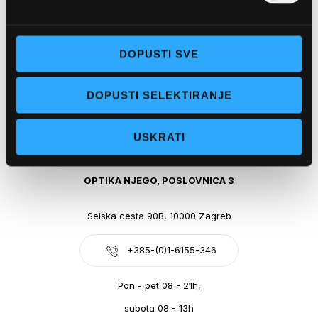
Obala kralja Tomislava 14, 21300 Makarska
DOPUSTI SVE
+385-(0)21-612-709
DOPUSTI SELEKTIRANJE
Pon - pet: 07 - 21h,
Sub: 07-21h
USKRATI
webshop@optikanjego.hr
OPTIKA NJEGO, POSLOVNICA 3
Selska cesta 90B, 10000 Zagreb
+385-(0)1-6155-346
Pon - pet 08 - 21h,
subota 08 - 13h