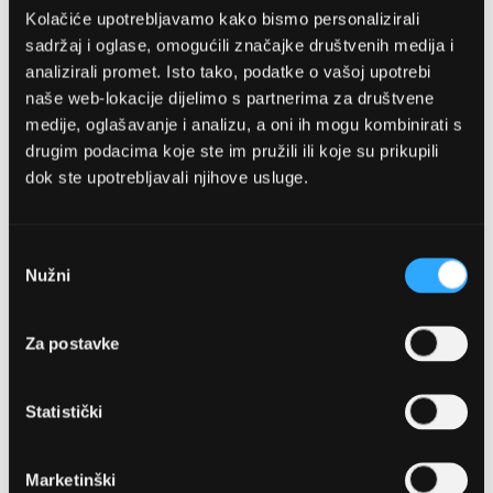
Kolačiće upotrebljavamo kako bismo personalizirali
sadržaj i oglase, omogućili značajke društvenih medija i
analizirali promet. Isto tako, podatke o vašoj upotrebi
naše web-lokacije dijelimo s partnerima za društvene
medije, oglašavanje i analizu, a oni ih mogu kombinirati s
drugim podacima koje ste im pružili ili koje su prikupili
dok ste upotrebljavali njihove usluge.
OPTIKA NJEGO, POSLOVNICA 1
Marineta 1a, 21300 Makarska
Odabir
Nužni
pristanka
+ 385-(0)21-652-102
Za postavke
Pon - pet: 08 - 22h,
Sub: 08 - 22h
Statistički
webshop@optikanjego.hr
Marketinški
OPTIKA NJEGO, POSLOVNICA 2