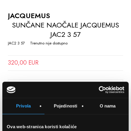
TO
THE
JACQUEMUS
BEGINNING
SUNČANE NAOČALE JACQUEMUS
OF
JAC2 3 57
THE
IMAGES
JAC2 3 57
Trenutno nije dostupno
GALLERY
320,00 EUR
SPREMITE NA LISTU ŽELJA
Privola
Pojedinosti
O nama
Detalji
Podijeli s prijateljima
Ova web-stranica koristi kolačiće