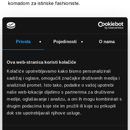
komadom za istinske fashioniste.
Količina
Privola
Pojedinosti
O nama
DODAJTE U KOŠARICU
Ova web-stranica koristi kolačiće
SPREMITE NA LISTU ŽELJA
Kolačiće upotrebljavamo kako bismo personalizirali
sadržaj i oglase, omogućili značajke društvenih medija i
analizirali promet. Isto tako, podatke o vašoj upotrebi
USPOREDITE
naše web-lokacije dijelimo s partnerima za društvene
medije, oglašavanje i analizu, a oni ih mogu kombinirati s
drugim podacima koje ste im pružili ili koje su prikupili
Detalji
dok ste upotrebljavali njihove usluge.
Podijeli s prijateljima