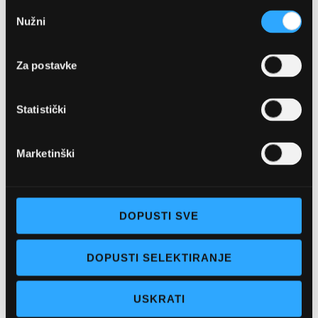
Odabir
Nužni
pristanka
Za postavke
Statistički
OPTIKA NJEGO, POSLOVNICA 1
Marketinški
Marineta 1a, 21300 Makarska
+ 385-(0)21-652-102
DOPUSTI SVE
Pon - pet: 08 - 22h,
DOPUSTI SELEKTIRANJE
Sub: 08 - 22h
webshop@optikanjego.hr
USKRATI
OPTIKA NJEGO, POSLOVNICA 2