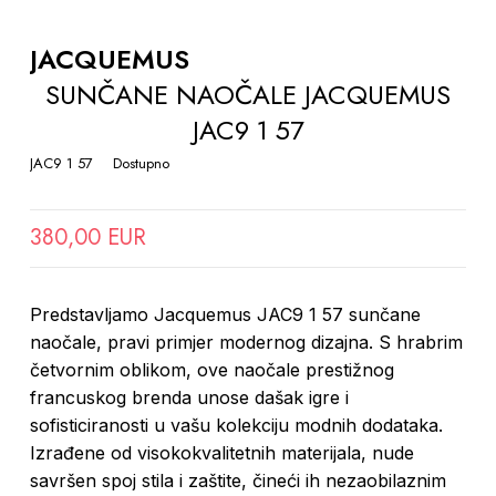
TO
THE
JACQUEMUS
BEGINNING
SUNČANE NAOČALE JACQUEMUS
OF
JAC9 1 57
THE
IMAGES
JAC9 1 57
Dostupno
GALLERY
380,00 EUR
Predstavljamo Jacquemus JAC9 1 57 sunčane
naočale, pravi primjer modernog dizajna. S hrabrim
četvornim oblikom, ove naočale prestižnog
francuskog brenda unose dašak igre i
sofisticiranosti u vašu kolekciju modnih dodataka.
Izrađene od visokokvalitetnih materijala, nude
savršen spoj stila i zaštite, čineći ih nezaobilaznim