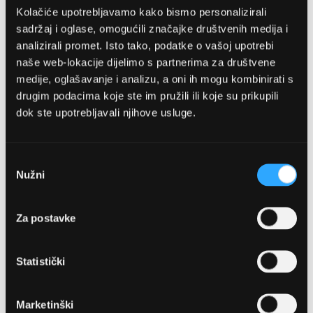
Kolačiće upotrebljavamo kako bismo personalizirali
sadržaj i oglase, omogućili značajke društvenih medija i
analizirali promet. Isto tako, podatke o vašoj upotrebi
naše web-lokacije dijelimo s partnerima za društvene
medije, oglašavanje i analizu, a oni ih mogu kombinirati s
drugim podacima koje ste im pružili ili koje su prikupili
dok ste upotrebljavali njihove usluge.
OPTIKA NJEGO, POSLOVNICA 1
Marineta 1a, 21300 Makarska
Odabir
Nužni
pristanka
+ 385-(0)21-652-102
Za postavke
Pon - pet: 08 - 22h,
Sub: 08 - 22h
Statistički
webshop@optikanjego.hr
Marketinški
OPTIKA NJEGO, POSLOVNICA 2