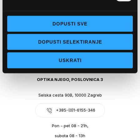
Obala kralja Tomislava 14, 21300 Makarska
DOPUSTI SVE
+385-(0)21-612-709
DOPUSTI SELEKTIRANJE
Pon - pet: 07 - 21h,
Sub: 07-21h
USKRATI
webshop@optikanjego.hr
OPTIKA NJEGO, POSLOVNICA 3
Selska cesta 90B, 10000 Zagreb
+385-(0)1-6155-346
Pon - pet 08 - 21h,
subota 08 - 13h