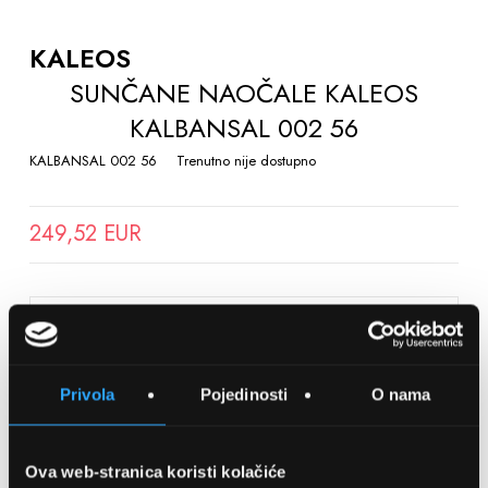
TO
THE
KALEOS
BEGINNING
SUNČANE NAOČALE KALEOS
OF
KALBANSAL 002 56
THE
IMAGES
KALBANSAL 002 56
Trenutno nije dostupno
GALLERY
249,52 EUR
SPREMITE NA LISTU ŽELJA
Privola
Pojedinosti
O nama
Detalji
Podijeli s prijateljima
Ova web-stranica koristi kolačiće