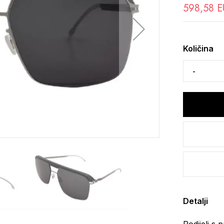
598,58 
Količina
Detalji
Podijeli s p