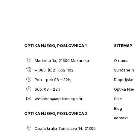
TO
THE
BEGINNING
OF
THE
IMAGES
GALLERY
OPTIKA NJEGO, POSLOVNICA 1
SITEMAP
Marineta 1a, 21300 Makarska
O nama
+ 385-(0)21-652-102
Sunčane n
Pon - pet: 08 - 22h,
Dioptrijsk
Sub: 08 - 22h
Optika Nje
webshop@optikanjego.hr
Sale
Blog
OPTIKA NJEGO, POSLOVNICA 2
Kontakt
Obala kralja Tomislava 14, 21300