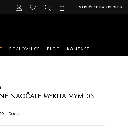
NARUČI SE NA PREGLED
E
POSLOVNICE
BLOG
KONTAKT
A
NE NAOČALE MYKITA MYML03
60
Dostupno