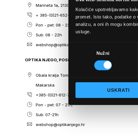
GALLERY
Marineta 1a, 21300 Makarska
O nama
Kolačiće upotrebljavamo kako 
+ 385-(0)21-652-102
Sunčane n
promet. Isto tako, podatke o 
analizu, a oni ih mogu kombini
Pon - pet: 08 - 22h,
Dioptrijsk
usluge.
Sub: 08 - 22h
Optika Nje
webshop@optikanjego.hr
Sale
Odabir
Nužni
pristanka
Blog
OPTIKA NJEGO, POSLOVNICA 2
Kontakt
Obala kralja Tomislava 14, 21300
Makarska
USKRATI
+385-(0)21-612-709
Pon - pet: 07 - 21h,
Sub: 07-21h
webshop@optikanjego.hr