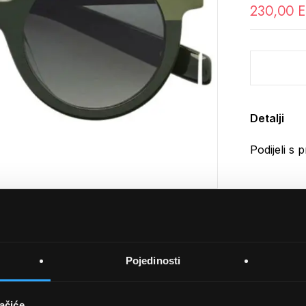
230,00 
Detalji
Podijeli s p
Pojedinosti
UVJETI KUPNJE
ačiće