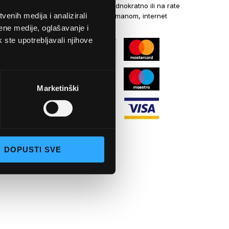
Kreditnim karticama jednokratno ili na rate
enih medija i analizirali
općom uplatnicom, virmanom, internet
bankarstvom
ene medije, oglašavanje i
k ste upotrebljavali njihove
Marketinški
DOPUSTI SVE