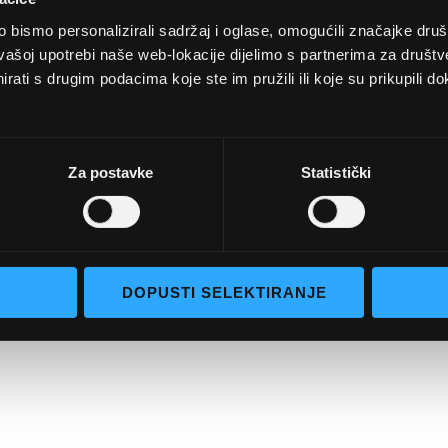
Opći uvjeti poslovanja
bismo personalizirali sadržaj i oglase, omogućili značajke društv
aočale
Uvjeti korištenja
vašoj upotrebi naše web-lokacije dijelimo s partnerima za društv
rati s drugim podacima koje ste im pružili ili koje su prikupili do
e naočale
Pojmovi za pretraživanje
go selection
Napredno pretraživanje
Narudžbe i povrati
Za postavke
Statistički
Kontaktirajte nas
DOPUSTI SELEKTIRANJE