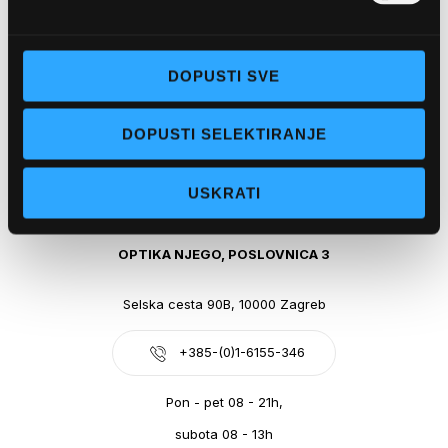
Obala kralja Tomislava 14, 21300 Makarska
DOPUSTI SVE
+385-(0)21-612-709
DOPUSTI SELEKTIRANJE
Pon - pet: 07 - 21h,
Sub: 07-21h
USKRATI
webshop@optikanjego.hr
OPTIKA NJEGO, POSLOVNICA 3
Selska cesta 90B, 10000 Zagreb
+385-(0)1-6155-346
Pon - pet 08 - 21h,
subota 08 - 13h