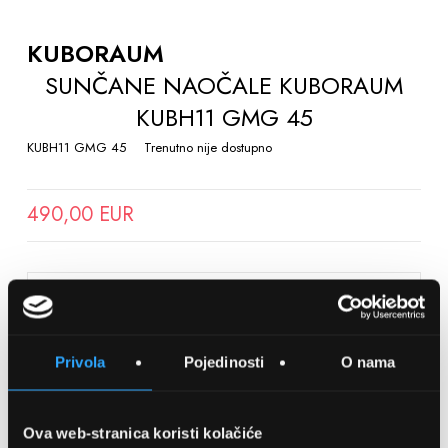
TO
THE
KUBORAUM
BEGINNING
SUNČANE NAOČALE KUBORAUM
OF
KUBH11 GMG 45
THE
IMAGES
KUBH11 GMG 45
Trenutno nije dostupno
GALLERY
490,00 EUR
SPREMITE NA LISTU ŽELJA
Privola
Pojedinosti
O nama
Detalji
Podijeli s prijateljima
Ova web-stranica koristi kolačiće