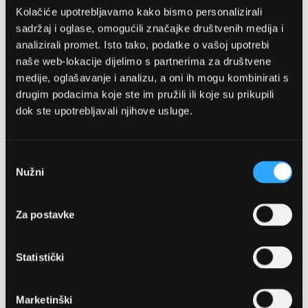
Kolačiće upotrebljavamo kako bismo personalizirali
sadržaj i oglase, omogućili značajke društvenih medija i
analizirali promet. Isto tako, podatke o vašoj upotrebi
naše web-lokacije dijelimo s partnerima za društvene
medije, oglašavanje i analizu, a oni ih mogu kombinirati s
drugim podacima koje ste im pružili ili koje su prikupili
dok ste upotrebljavali njihove usluge.
OPTIKA NJEGO, POSLOVNICA 1
Marineta 1a, 21300 Makarska
Odabir
Nužni
pristanka
+ 385-(0)21-652-102
Za postavke
Pon - pet: 08 - 22h,
Sub: 08 - 22h
Statistički
webshop@optikanjego.hr
Marketinški
OPTIKA NJEGO, POSLOVNICA 2