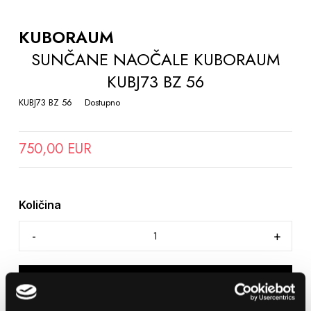
TO
THE
KUBORAUM
BEGINNING
SUNČANE NAOČALE KUBORAUM
OF
KUBJ73 BZ 56
THE
IMAGES
KUBJ73 BZ 56
Dostupno
GALLERY
750,00 EUR
Količina
DODAJTE U KOŠARICU