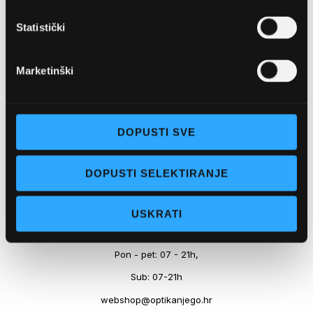
Marineta 1a, 21300 Makarska
Statistički
+ 385-(0)21-652-102
Pon - pet: 08 - 22h,
Marketinški
Sub: 08 - 22h
webshop@optikanjego.hr
DOPUSTI SVE
OPTIKA NJEGO, POSLOVNICA 2
DOPUSTI SELEKTIRANJE
Obala kralja Tomislava 14, 21300 Makarska
USKRATI
+385-(0)21-612-709
Pon - pet: 07 - 21h,
Sub: 07-21h
webshop@optikanjego.hr