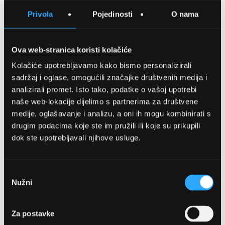
SPREMITE NA LISTU ŽELJA
Privola
Pojedinosti
O nama
USPOREDITE
Ova web-stranica koristi kolačiće
Kolačiće upotrebljavamo kako bismo personalizirali
Detalji
sadržaj i oglase, omogućili značajke društvenih medija i
analizirali promet. Isto tako, podatke o vašoj upotrebi
Podijeli s prijateljima
naše web-lokacije dijelimo s partnerima za društvene
medije, oglašavanje i analizu, a oni ih mogu kombinirati s
drugim podacima koje ste im pružili ili koje su prikupili
dok ste upotrebljavali njihove usluge.
Odabir
Nužni
pristanka
OPTIKA NJEGO, POSLOVNICA 1
Za postavke