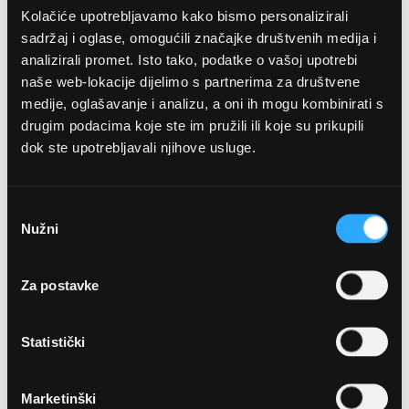
Kolačiće upotrebljavamo kako bismo personalizirali
sadržaj i oglase, omogućili značajke društvenih medija i
analizirali promet. Isto tako, podatke o vašoj upotrebi
naše web-lokacije dijelimo s partnerima za društvene
medije, oglašavanje i analizu, a oni ih mogu kombinirati s
drugim podacima koje ste im pružili ili koje su prikupili
dok ste upotrebljavali njihove usluge.
OPTIKA NJEGO, POSLOVNICA 1
Marineta 1a, 21300 Makarska
Odabir
Nužni
pristanka
+ 385-(0)21-652-102
Za postavke
Pon - pet: 08 - 22h,
Sub: 08 - 22h
Statistički
webshop@optikanjego.hr
Marketinški
OPTIKA NJEGO, POSLOVNICA 2