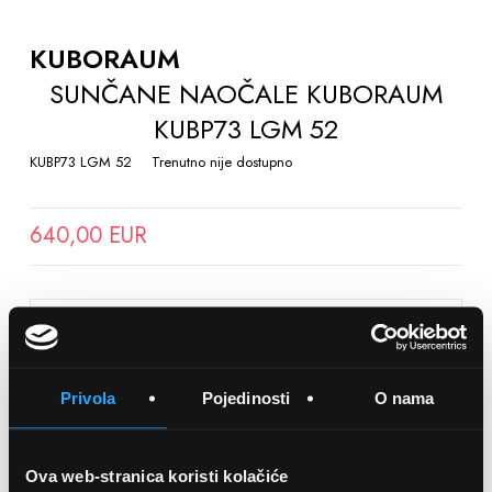
TO
THE
KUBORAUM
BEGINNING
SUNČANE NAOČALE KUBORAUM
OF
KUBP73 LGM 52
THE
IMAGES
KUBP73 LGM 52
Trenutno nije dostupno
GALLERY
640,00 EUR
SPREMITE NA LISTU ŽELJA
Privola
Pojedinosti
O nama
Detalji
Podijeli s prijateljima
Ova web-stranica koristi kolačiće