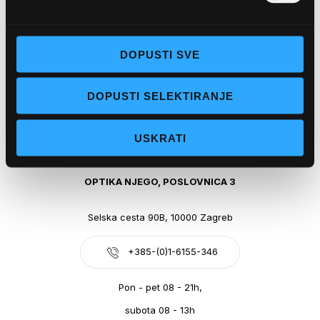
Obala kralja Tomislava 14, 21300 Makarska
DOPUSTI SVE
+385-(0)21-612-709
DOPUSTI SELEKTIRANJE
Pon - pet: 07 - 21h,
Sub: 07-21h
USKRATI
webshop@optikanjego.hr
OPTIKA NJEGO, POSLOVNICA 3
Selska cesta 90B, 10000 Zagreb
+385-(0)1-6155-346
Pon - pet 08 - 21h,
subota 08 - 13h