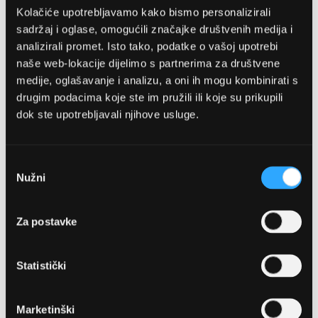
Kolačiće upotrebljavamo kako bismo personalizirali
sadržaj i oglase, omogućili značajke društvenih medija i
analizirali promet. Isto tako, podatke o vašoj upotrebi
naše web-lokacije dijelimo s partnerima za društvene
medije, oglašavanje i analizu, a oni ih mogu kombinirati s
drugim podacima koje ste im pružili ili koje su prikupili
dok ste upotrebljavali njihove usluge.
OPTIKA NJEGO, POSLOVNICA 1
Marineta 1a, 21300 Makarska
Odabir
Nužni
pristanka
+ 385-(0)21-652-102
Za postavke
Pon - pet: 08 - 22h,
Sub: 08 - 22h
Statistički
webshop@optikanjego.hr
Marketinški
OPTIKA NJEGO, POSLOVNICA 2