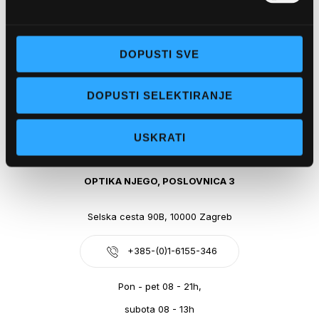
Obala kralja Tomislava 14, 21300 Makarska
DOPUSTI SVE
+385-(0)21-612-709
DOPUSTI SELEKTIRANJE
Pon - pet: 07 - 21h,
Sub: 07-21h
USKRATI
webshop@optikanjego.hr
OPTIKA NJEGO, POSLOVNICA 3
Selska cesta 90B, 10000 Zagreb
+385-(0)1-6155-346
Pon - pet 08 - 21h,
subota 08 - 13h