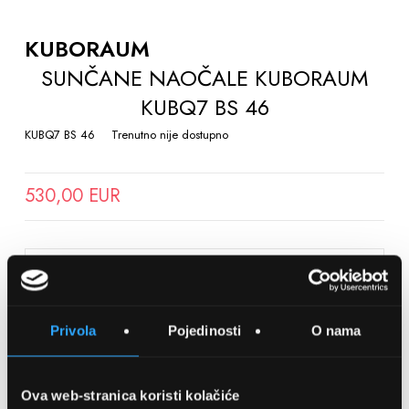
TO
THE
KUBORAUM
BEGINNING
SUNČANE NAOČALE KUBORAUM
OF
KUBQ7 BS 46
THE
IMAGES
KUBQ7 BS 46
Trenutno nije dostupno
GALLERY
530,00 EUR
SPREMITE NA LISTU ŽELJA
Privola
Pojedinosti
O nama
Detalji
Podijeli s prijateljima
Ova web-stranica koristi kolačiće