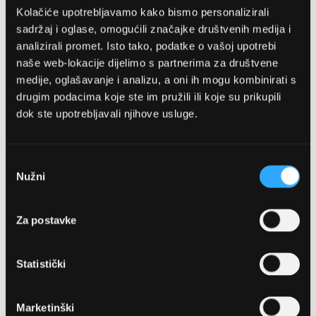
Kolačiće upotrebljavamo kako bismo personalizirali
sadržaj i oglase, omogućili značajke društvenih medija i
analizirali promet. Isto tako, podatke o vašoj upotrebi
naše web-lokacije dijelimo s partnerima za društvene
medije, oglašavanje i analizu, a oni ih mogu kombinirati s
drugim podacima koje ste im pružili ili koje su prikupili
dok ste upotrebljavali njihove usluge.
OPTIKA NJEGO, POSLOVNICA 1
Marineta 1a, 21300 Makarska
Odabir
Nužni
pristanka
+ 385-(0)21-652-102
Za postavke
Pon - pet: 08 - 22h,
Sub: 08 - 22h
Statistički
webshop@optikanjego.hr
Marketinški
OPTIKA NJEGO, POSLOVNICA 2