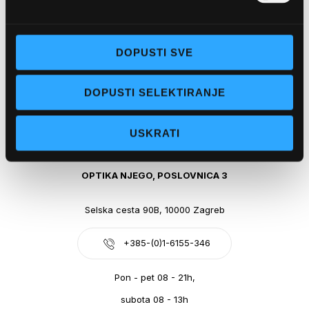
Obala kralja Tomislava 14, 21300 Makarska
DOPUSTI SVE
+385-(0)21-612-709
DOPUSTI SELEKTIRANJE
Pon - pet: 07 - 21h,
Sub: 07-21h
USKRATI
webshop@optikanjego.hr
OPTIKA NJEGO, POSLOVNICA 3
Selska cesta 90B, 10000 Zagreb
+385-(0)1-6155-346
Pon - pet 08 - 21h,
subota 08 - 13h