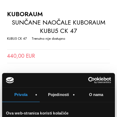
TO
THE
KUBORAUM
BEGINNING
SUNČANE NAOČALE KUBORAUM
OF
KUBU5 CK 47
THE
IMAGES
KUBU5 CK 47
Trenutno nije dostupno
GALLERY
440,00 EUR
SPREMITE NA LISTU ŽELJA
Privola
Pojedinosti
O nama
Detalji
Podijeli s prijateljima
Ova web-stranica koristi kolačiće