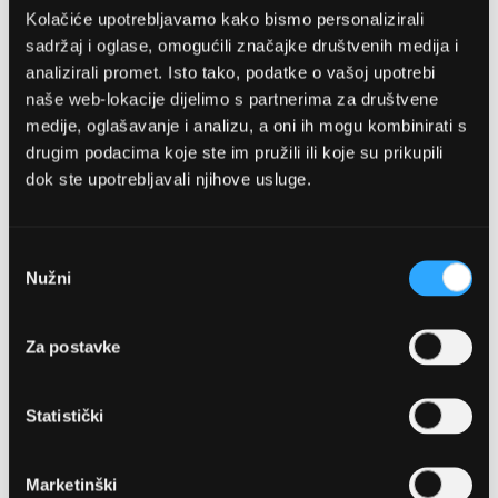
Kolačiće upotrebljavamo kako bismo personalizirali
sadržaj i oglase, omogućili značajke društvenih medija i
analizirali promet. Isto tako, podatke o vašoj upotrebi
naše web-lokacije dijelimo s partnerima za društvene
medije, oglašavanje i analizu, a oni ih mogu kombinirati s
drugim podacima koje ste im pružili ili koje su prikupili
dok ste upotrebljavali njihove usluge.
OPTIKA NJEGO, POSLOVNICA 1
Marineta 1a, 21300 Makarska
Odabir
Nužni
pristanka
+ 385-(0)21-652-102
Za postavke
Pon - pet: 08 - 22h,
Sub: 08 - 22h
Statistički
webshop@optikanjego.hr
Marketinški
OPTIKA NJEGO, POSLOVNICA 2