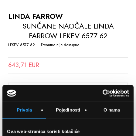
TO
THE
LINDA FARROW
BEGINNING
SUNČANE NAOČALE LINDA
OF
FARROW LFKEV 6577 62
THE
IMAGES
LFKEV 6577 62
Trenutno nije dostupno
GALLERY
643,71 EUR
SPREMITE NA LISTU ŽELJA
Privola
Pojedinosti
O nama
Detalji
Podijeli s prijateljima
Ova web-stranica koristi kolačiće