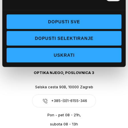
Obala kralja Tomislava 14, 21300 Makarska
DOPUSTI SVE
+385-(0)21-612-709
DOPUSTI SELEKTIRANJE
Pon - pet: 07 - 21h,
Sub: 07-21h
USKRATI
webshop@optikanjego.hr
OPTIKA NJEGO, POSLOVNICA 3
Selska cesta 90B, 10000 Zagreb
+385-(0)1-6155-346
Pon - pet 08 - 21h,
subota 08 - 13h