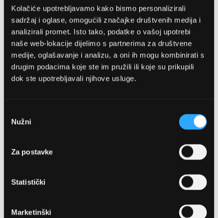
Kolačiće upotrebljavamo kako bismo personalizirali
sadržaj i oglase, omogućili značajke društvenih medija i
analizirali promet. Isto tako, podatke o vašoj upotrebi
naše web-lokacije dijelimo s partnerima za društvene
medije, oglašavanje i analizu, a oni ih mogu kombinirati s
drugim podacima koje ste im pružili ili koje su prikupili
dok ste upotrebljavali njihove usluge.
OPTIKA NJEGO, POSLOVNICA 1
Marineta 1a, 21300 Makarska
Odabir
Nužni
pristanka
+ 385-(0)21-652-102
Za postavke
Pon - pet: 08 - 22h,
Sub: 08 - 22h
Statistički
webshop@optikanjego.hr
Marketinški
OPTIKA NJEGO, POSLOVNICA 2