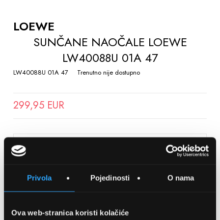
TO
THE
LOEWE
BEGINNING
SUNČANE NAOČALE LOEWE
OF
LW40088U 01A 47
THE
IMAGES
LW40088U 01A 47
Trenutno nije dostupno
GALLERY
299,95 EUR
SPREMITE NA LISTU ŽELJA
Privola
Pojedinosti
O nama
Detalji
Podijeli s prijateljima
Ova web-stranica koristi kolačiće