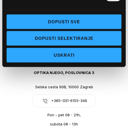
Obala kralja Tomislava 14, 21300 Makarska
DOPUSTI SVE
+385-(0)21-612-709
DOPUSTI SELEKTIRANJE
Pon - pet: 07 - 21h,
Sub: 07-21h
USKRATI
webshop@optikanjego.hr
OPTIKA NJEGO, POSLOVNICA 3
Selska cesta 90B, 10000 Zagreb
+385-(0)1-6155-346
Pon - pet 08 - 21h,
subota 08 - 13h