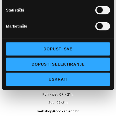
Marineta 1a, 21300 Makarska
Statistički
+ 385-(0)21-652-102
Pon - pet: 08 - 22h,
Marketinški
Sub: 08 - 22h
webshop@optikanjego.hr
DOPUSTI SVE
OPTIKA NJEGO, POSLOVNICA 2
DOPUSTI SELEKTIRANJE
Obala kralja Tomislava 14, 21300 Makarska
USKRATI
+385-(0)21-612-709
Pon - pet: 07 - 21h,
Sub: 07-21h
webshop@optikanjego.hr