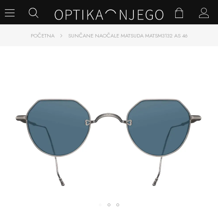
POČETNA
SUNČANE NAOČALE MATSUDA MATSM3132 AS 46
SKIP
TO
THE
END
OF
THE
IMAGES
GALLERY
SKIP