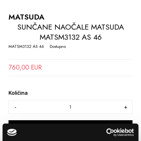
TO
THE
MATSUDA
BEGINNING
SUNČANE NAOČALE MATSUDA
OF
MATSM3132 AS 46
THE
IMAGES
MATSM3132 AS 46
Dostupno
GALLERY
760,00 EUR
Količina
DODAJTE U KOŠARICU