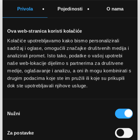
SPREMITE NA LISTU ŽELJA
Privola
Pojedinosti
O nama
USPOREDITE
Ova web-stranica koristi kolačiće
Kolačiće upotrebljavamo kako bismo personalizirali
Detalji
sadržaj i oglase, omogućili značajke društvenih medija i
analizirali promet. Isto tako, podatke o vašoj upotrebi
Podijeli s prijateljima
naše web-lokacije dijelimo s partnerima za društvene
medije, oglašavanje i analizu, a oni ih mogu kombinirati s
drugim podacima koje ste im pružili ili koje su prikupili
dok ste upotrebljavali njihove usluge.
Odabir
Nužni
pristanka
OPTIKA NJEGO, POSLOVNICA 1
Za postavke