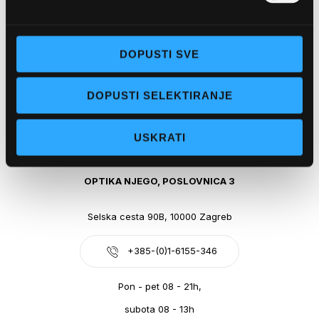
Obala kralja Tomislava 14, 21300 Makarska
DOPUSTI SVE
+385-(0)21-612-709
DOPUSTI SELEKTIRANJE
Pon - pet: 07 - 21h,
Sub: 07-21h
USKRATI
webshop@optikanjego.hr
OPTIKA NJEGO, POSLOVNICA 3
Selska cesta 90B, 10000 Zagreb
+385-(0)1-6155-346
Pon - pet 08 - 21h,
subota 08 - 13h