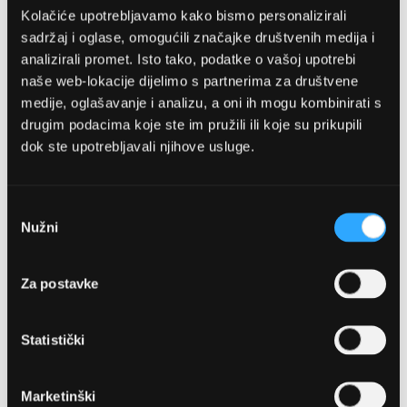
Kolačiće upotrebljavamo kako bismo personalizirali
sadržaj i oglase, omogućili značajke društvenih medija i
analizirali promet. Isto tako, podatke o vašoj upotrebi
naše web-lokacije dijelimo s partnerima za društvene
medije, oglašavanje i analizu, a oni ih mogu kombinirati s
drugim podacima koje ste im pružili ili koje su prikupili
dok ste upotrebljavali njihove usluge.
OPTIKA NJEGO, POSLOVNICA 1
Marineta 1a, 21300 Makarska
Odabir
Nužni
pristanka
+ 385-(0)21-652-102
Za postavke
Pon - pet: 08 - 22h,
Sub: 08 - 22h
Statistički
webshop@optikanjego.hr
Marketinški
OPTIKA NJEGO, POSLOVNICA 2