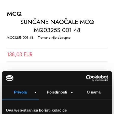
TO
THE
MCQ
BEGINNING
SUNČANE NAOČALE MCQ
OF
MQ0325S 001 48
THE
IMAGES
MQ0325S 001 48
Trenutno nije dostupno
GALLERY
138,03 EUR
SPREMITE NA LISTU ŽELJA
Privola
Pojedinosti
O nama
Detalji
Podijeli s prijateljima
Ova web-stranica koristi kolačiće