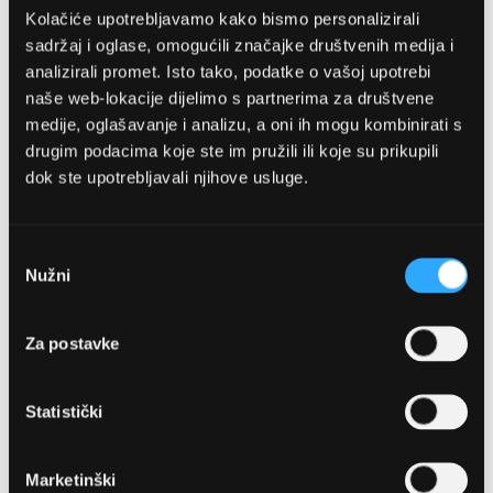
Kolačiće upotrebljavamo kako bismo personalizirali
sadržaj i oglase, omogućili značajke društvenih medija i
analizirali promet. Isto tako, podatke o vašoj upotrebi
naše web-lokacije dijelimo s partnerima za društvene
medije, oglašavanje i analizu, a oni ih mogu kombinirati s
drugim podacima koje ste im pružili ili koje su prikupili
dok ste upotrebljavali njihove usluge.
OPTIKA NJEGO, POSLOVNICA 1
Marineta 1a, 21300 Makarska
Odabir
Nužni
pristanka
+ 385-(0)21-652-102
Za postavke
Pon - pet: 08 - 22h,
Sub: 08 - 22h
Statistički
webshop@optikanjego.hr
Marketinški
OPTIKA NJEGO, POSLOVNICA 2