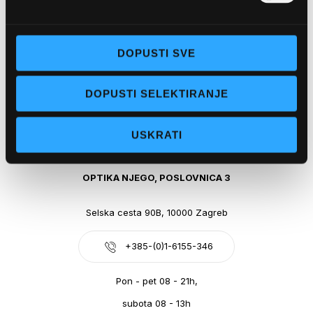
Obala kralja Tomislava 14, 21300 Makarska
DOPUSTI SVE
+385-(0)21-612-709
DOPUSTI SELEKTIRANJE
Pon - pet: 07 - 21h,
Sub: 07-21h
USKRATI
webshop@optikanjego.hr
OPTIKA NJEGO, POSLOVNICA 3
Selska cesta 90B, 10000 Zagreb
+385-(0)1-6155-346
Pon - pet 08 - 21h,
subota 08 - 13h