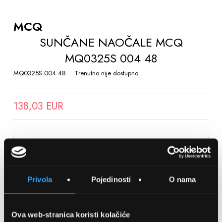
TO
THE
MCQ
BEGINNING
SUNČANE NAOČALE MCQ
OF
MQ0325S 004 48
THE
IMAGES
MQ0325S 004 48
Trenutno nije dostupno
GALLERY
138,03 EUR
SPREMITE NA LISTU ŽELJA
Privola
Pojedinosti
O nama
Detalji
Podijeli s prijateljima
Ova web-stranica koristi kolačiće