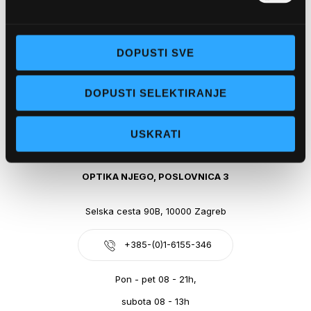
Obala kralja Tomislava 14, 21300 Makarska
DOPUSTI SVE
+385-(0)21-612-709
DOPUSTI SELEKTIRANJE
Pon - pet: 07 - 21h,
Sub: 07-21h
USKRATI
webshop@optikanjego.hr
OPTIKA NJEGO, POSLOVNICA 3
Selska cesta 90B, 10000 Zagreb
+385-(0)1-6155-346
Pon - pet 08 - 21h,
subota 08 - 13h