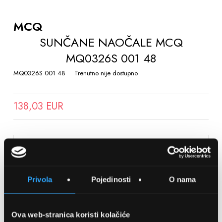
TO
THE
MCQ
BEGINNING
SUNČANE NAOČALE MCQ
OF
MQ0326S 001 48
THE
IMAGES
MQ0326S 001 48
Trenutno nije dostupno
GALLERY
138,03 EUR
SPREMITE NA LISTU ŽELJA
Privola
Pojedinosti
O nama
Detalji
Podijeli s prijateljima
Ova web-stranica koristi kolačiće